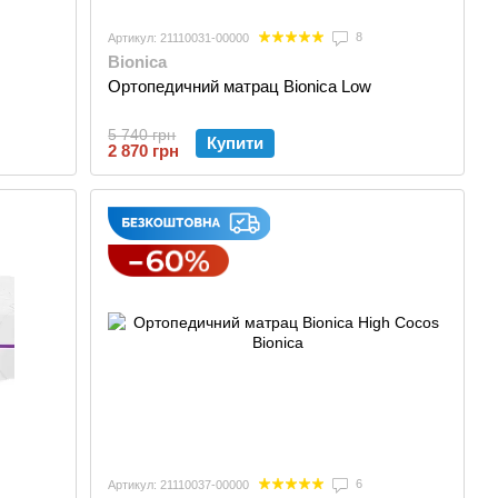
8
Артикул: 21110031-00000
Bionica
Ортопедичний матрац Bionica Low
5 740 грн
Купити
2 870 грн
6
Артикул: 21110037-00000