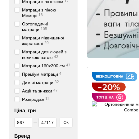
17
Матраци з латексом
Матраци з піною
16
Меморі
Ортопедичні
105
матраци
Матраци підвищеної
20
жорсткості
Матраци для людей з
43
великою вагою
47
Матраци 160х200 см
4
Преміум матраци
32
Дитячі матраци
47
Акції та знижки
12
Розпродаж
Ціна, грн
Від Ціна, грн
До Ціна, грн
ОК
Бренд