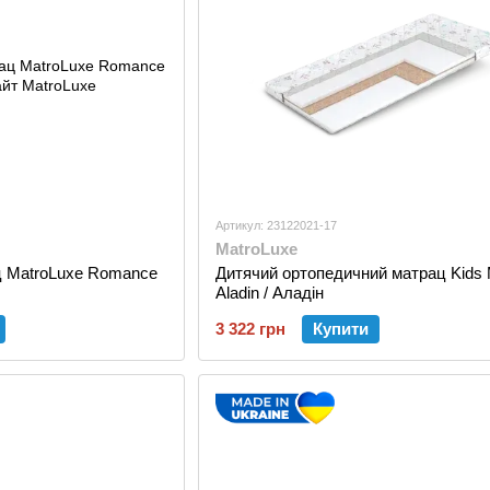
Артикул: 23122021-17
MatroLuxe
 MatroLuxe Romance
Дитячий ортопедичний матрац Kids
Aladin / Аладін
3 322 грн
Купити