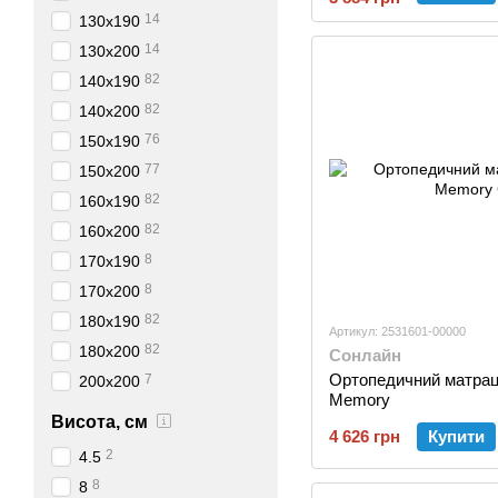
14
130х190
14
130х200
82
140х190
82
140х200
76
150х190
77
150х200
82
160х190
82
160х200
8
170х190
8
170х200
82
180х190
Артикул: 2531601-00000
82
180х200
Сонлайн
Ортопедичний матра
7
200х200
Memory
Висота, см
4 626 грн
Купити
2
4.5
8
8