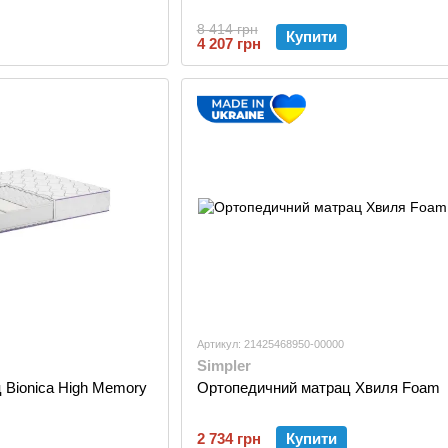
8 414 грн
Купити
4 207 грн
Артикул: 21425468950-00000
Simpler
 Bionica High Memory
Ортопедичний матрац Хвиля Foam
2 734 грн
Купити