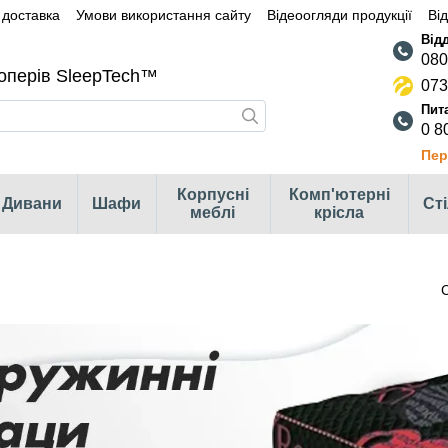
 доставка
Умови використання сайту
Відеоогляди продукції
Ві
080
оперів SleepTech™
073
0 8
Пер
Корпусні
Комп'ютерні
Дивани
Шафи
Ст
меблі
крісла