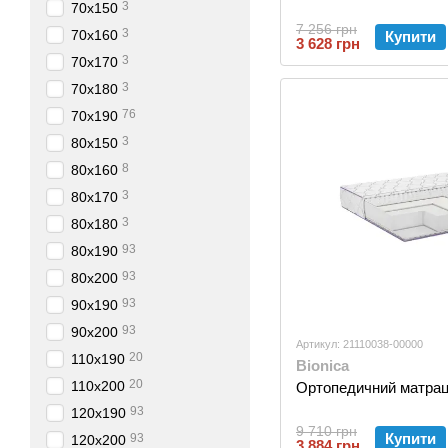
3
70х150
7 256 грн
3
70х160
Купити
3 628 грн
3
70х170
3
70х180
76
70х190
3
80х150
8
80х160
3
80х170
3
80х180
93
80х190
93
80х200
93
90х190
93
90х200
Артикул: 21110038-00000
20
110х190
Bionica
20
110х200
Ортопедичний матрац
93
120х190
9 710 грн
Купити
93
120х200
3 884 грн