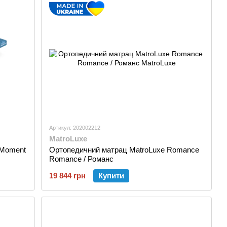
Артикул: 202002212
MatroLuxe
 Moment
Ортопедичний матрац MatroLuxe Romance
Romance / Романс
19 844 грн
Купити