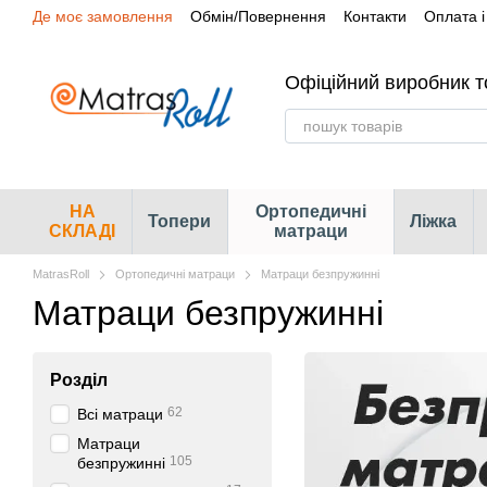
Де моє замовлення
Обмін/Повернення
Контакти
Оплата і
Перейти до основного контенту
Сертифікати
Наші магазини
Офіційний виробник т
НА
Ортопедичні
Топери
Ліжка
СКЛАДІ
матраци
MatrasRoll
Ортопедичні матраци
Матраци безпружинні
Матраци безпружинні
Розділ
62
Всі матраци
Матраци
105
безпружинні