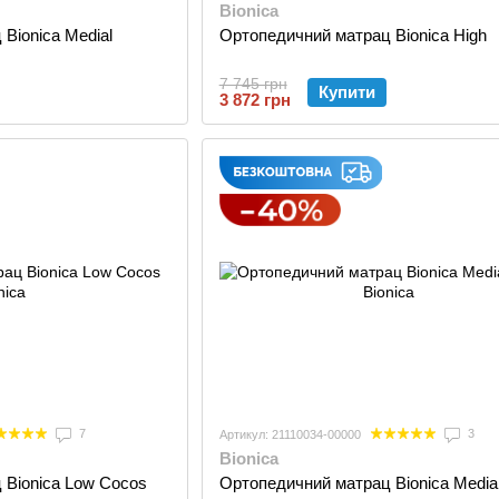
Bionica
Bionica Medial
Ортопедичний матрац Bionica High
7 745 грн
Купити
3 872 грн
7
3
Артикул: 21110034-00000
Bionica
 Bionica Low Cocos
Ортопедичний матрац Bionica Media