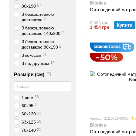
Bionica
57
80х190
Ортопедичний матрац 
З безкоштовною
2
доставкою
6 909 грн
Купити
3 454 грн
З безкоштовною
2
доставкою:140х200
З безкоштовною
2
доставкою:80х190
21
З кокосом
10
З подарунком
Розміри (см)
88
1 кв.м
2
60х95
23
60х120
Артикул: 21110032-00000
10
63х125
Bionica
21
70х140
Ортопедичний матрац