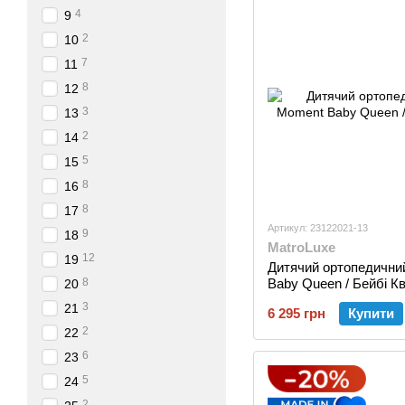
4
9
2
10
7
11
8
12
3
13
2
14
5
15
8
16
8
17
Артикул: 23122021-13
9
18
MatroLuxe
12
19
Дитячий ортопедични
8
Baby Queen / Бейбі Кв
20
3
21
6 295 грн
Купити
2
22
6
23
5
24
2