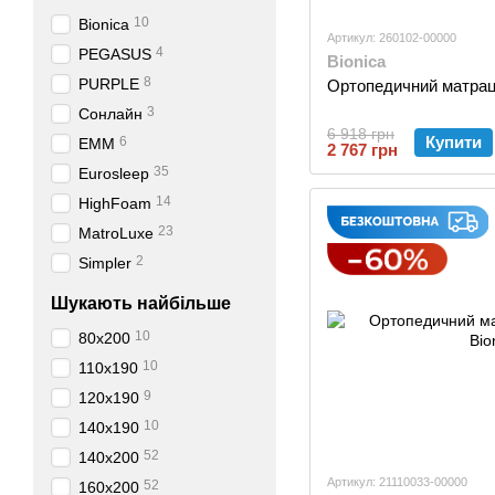
10
Bionica
Артикул: 260102-00000
4
PEGASUS
Bionica
8
PURPLE
Ортопедичний матрац
3
Сонлайн
6 918 грн
Купити
6
EMM
2 767 грн
35
Eurosleep
14
HighFoam
23
MatroLuxe
2
Simpler
Шукають найбільше
10
80х200
10
110х190
9
120х190
10
140х190
52
140х200
Артикул: 21110033-00000
52
160х200