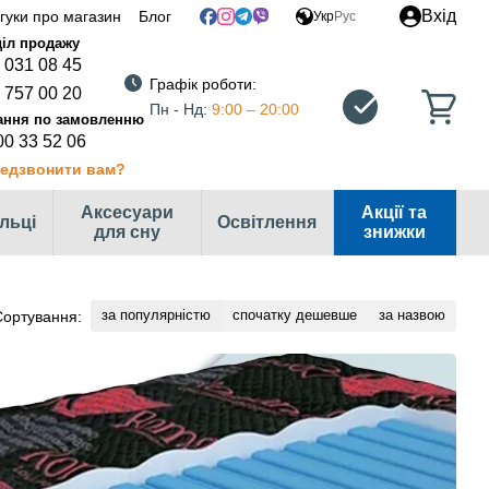
Вхід
дгуки про магазин
Блог
Укр
Рус
 031 08 45
Графік роботи:
 757 00 20
Пн - Нд:
9:00 – 20:00
00 33 52 06
едзвонити вам?
Аксесуари
Акції та
ільці
Освітлення
для сну
знижки
за популярністю
спочатку дешевше
за назвою
Сортування: