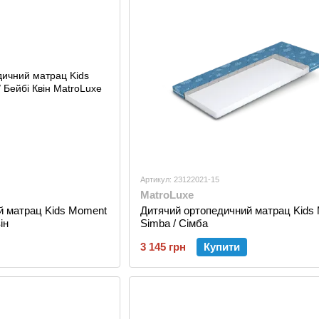
Артикул: 23122021-15
MatroLuxe
й матрац Kids Moment
Дитячий ортопедичний матрац Kids
ін
Simba / Сімба
3 145 грн
Купити