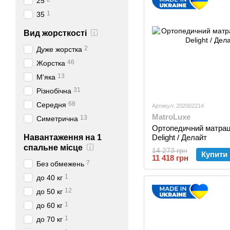
25
1
35
Вид жорсткості
2
Дуже жорстка
46
Жорстка
13
М'яка
31
Різнобічна
68
Середня
Артикул: 202002214
MatroLuxe
13
Симетрична
Ортопедичний матрац
Навантаження на 1
Delight / Делайт
спальне місце
14 273 грн
Купити
11 418 грн
7
Без обмежень
1
до 40 кг
12
до 50 кг
1
до 60 кг
1
до 70 кг