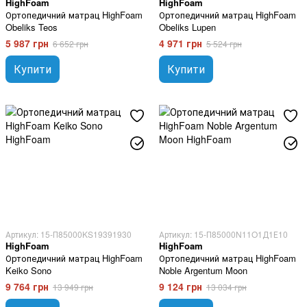
HighFoam
HighFoam
Ортопедичний матрац HighFoam
Ортопедичний матрац HighFoam
Obeliks Teos
Obeliks Lupen
5 987 грн
4 971 грн
6 652 грн
5 524 грн
Купити
Купити
Артикул: 15-П85000KS19391930
Артикул: 15-П85000N11O1Д1Е10
HighFoam
HighFoam
Ортопедичний матрац HighFoam
Ортопедичний матрац HighFoam
Keiko Sono
Noble Argentum Moon
9 764 грн
9 124 грн
13 949 грн
13 034 грн