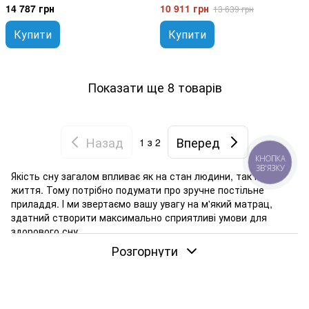
14 787 грн
10 911 грн
13 639 грн
Купити
Купити
Показати ще 8 товарів
Назад
Вперед
1
з 2
КНОПКА
ЗВ'ЯЗКУ
Якість сну загалом впливає як на стан людини, так і на її
життя. Тому потрібно подумати про зручне постільне
приладдя. І ми звертаємо вашу увагу на м'який матрац,
здатний створити максимально сприятливі умови для
здорового сну.
Розгорнути
Особливості м'яких ортопедичних матраців
Якісні ортопедичні матраци дозволяють рівномірно
розподілити навантаження на всій площі. Вони добре
підтримують хребет і не дають тілу провисати, тобто