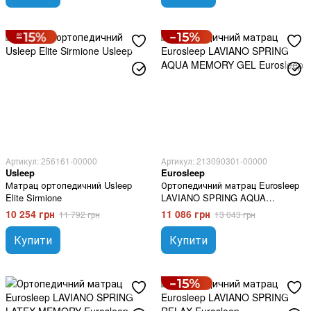
Артикул: 256161-00000
Артикул: 213090301-00000
Usleep
Eurosleep
Матрац ортопедичний Usleep
Ортопедичний матрац Eurosleep
Elite Sirmione
LAVIANO SPRING AQUA
MEMORY GEL
10 254 грн
11 086 грн
11 792 грн
13 043 грн
Купити
Купити