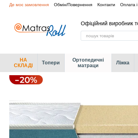
Де моє замовлення
Обмін/Повернення
Контакти
Оплата і
Перейти до основного контенту
Сертифікати
Наші магазини
Офіційний виробник т
НА
Ортопедичні
Топери
Ліжка
СКЛАДІ
матраци