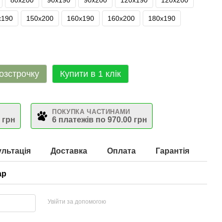
80х200
90х190
90х200
120х190
120х200
х190
150х200
160х190
160х200
180х190
озстрочку
Купити в 1 клік
ПОКУПКА ЧАСТИНАМИ
 грн
6 платежів по 970.00 грн
льтація
Доставка
Оплата
Гарантія
ар
Увійти за допомогою