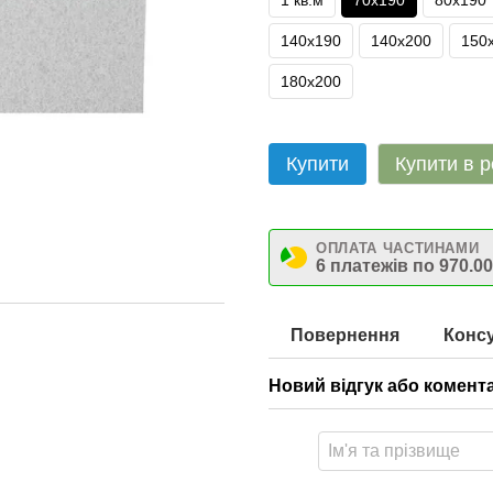
1 кв.м
70х190
80х190
140х190
140х200
150
180х200
Купити
Купити в р
ОПЛАТА ЧАСТИНАМИ
6 платежів по 970.00
Повернення
Консу
Новий відгук або комент