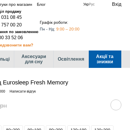
Вхід
дгуки про магазин
Блог
Укр
Рус
 031 08 45
Графік роботи:
 757 00 20
Пн - Нд:
9:00 – 20:00
00 33 52 06
едзвонити вам?
Аксесуари
Акції та
ільці
Освітлення
для сну
знижки
 Eurosleep Fresh Memory
000
Написати відгук
грн