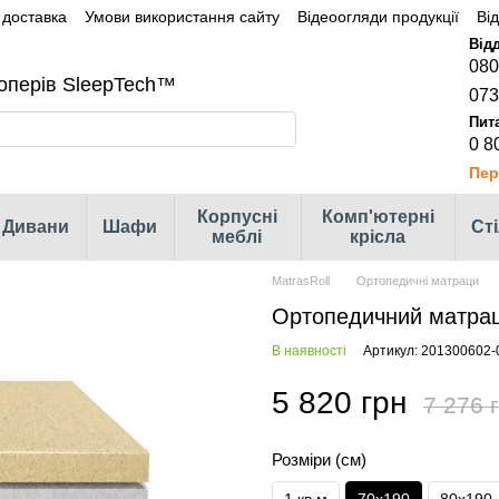
 доставка
Умови використання сайту
Відеоогляди продукції
Ві
080
оперів SleepTech™
073
0 8
Пер
Корпусні
Комп'ютерні
Дивани
Шафи
Ст
меблі
крісла
MatrasRoll
Ортопедичні матраци
Ортопедичний матрац
В наявності
Артикул: 201300602-
5 820 грн
7 276 
Розміри (см)