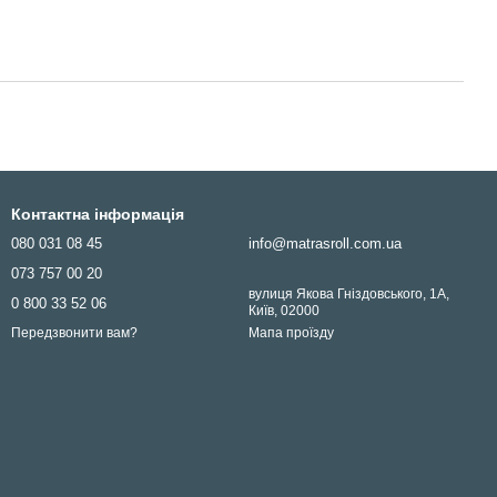
Контактна інформація
080 031 08 45
info@matrasroll.com.ua
073 757 00 20
вулиця Якова Гніздовського, 1А,
0 800 33 52 06
Київ, 02000
Мапа проїзду
Передзвонити вам?