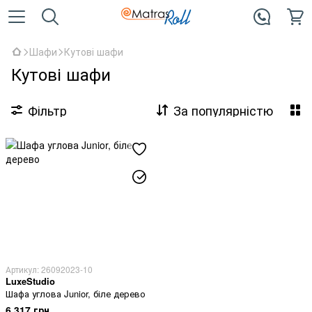
Шафи
Кутові шафи
Кутові шафи
Фільтр
За популярністю
Артикул: 26092023-10
LuxeStudio
Шафа углова Junior, біле дерево
6 317 грн