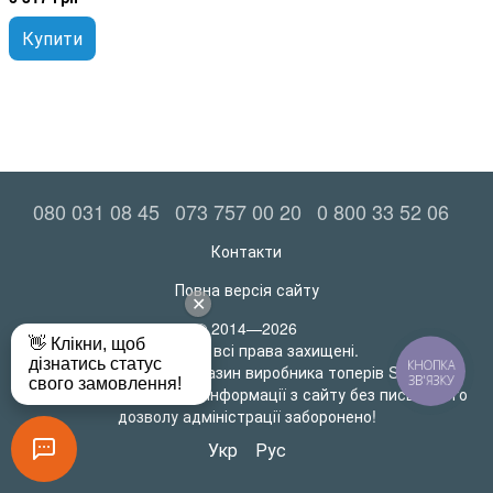
Купити
080 031 08 45
073 757 00 20
0 800 33 52 06
Контакти
Повна версія сайту
© 2014—2026
MatrasRoll всі права захищені.
КНОПКА
Офіційний інтернет-магазин виробника топерів SleepTech
ЗВ'ЯЗКУ
Будь-яке використання інформації з сайту без письмового
дозволу адміністрації заборонено!
Укр
Рус