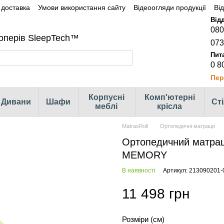
 доставка
Умови використання сайту
Відеоогляди продукції
Ві
080
оперів SleepTech™
073
0 8
Пер
Корпусні
Комп'ютерні
Дивани
Шафи
Ст
меблі
крісла
MatrasRoll
Ортопедичні матраци
Ортопедичний матра
MEMORY
В наявності
Артикул: 213090201-
11 498 грн
Розміри (см)