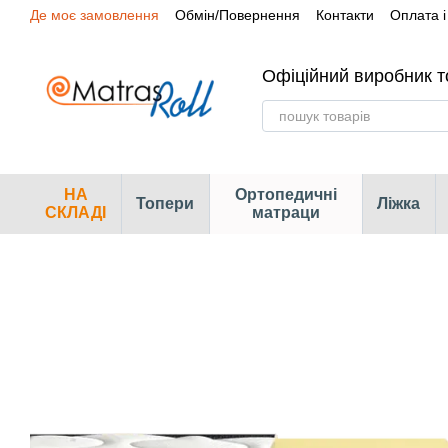
Де моє замовлення
Обмін/Повернення
Контакти
Оплата і
Перейти до основного контенту
Сертифікати
Наші магазини
Офіційний виробник т
НА
Ортопедичні
Топери
Ліжка
СКЛАДІ
матраци