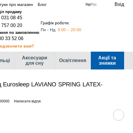
Вхід
дгуки про магазин
Блог
Укр
Рус
 031 08 45
Графік роботи:
 757 00 20
Пн - Нд:
9:00 – 20:00
00 33 52 06
едзвонити вам?
Аксесуари
Акції та
ільці
Освітлення
для сну
знижки
ц Eurosleep LAVIANO SPRING LATEX-
00000
Написати відгук