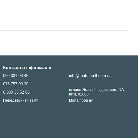
Контактна інформація
080 031 08 45
info@matrasroll.com.ua
073 757 00 20
вулиця Якова Гніздовського, 1А,
0 800 33 52 06
Київ, 02000
Мапа проїзду
Передзвонити вам?