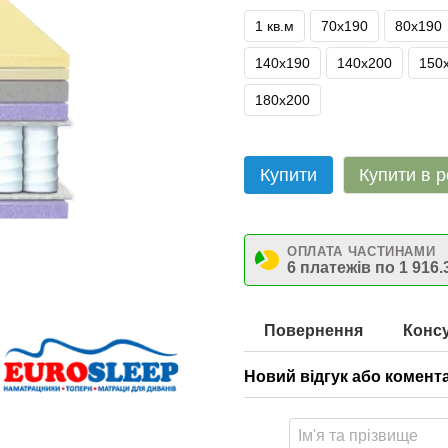
1 кв.м
70х190
80х190
140х190
140х200
150
180х200
Купити
Купити в р
ОПЛАТА ЧАСТИНАМИ
6 платежів по 1 916.
Повернення
Консу
Новий відгук або комент