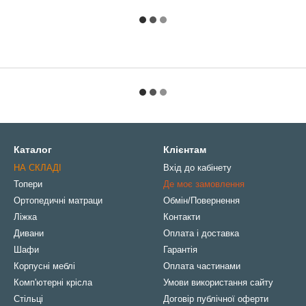
Каталог
Клієнтам
НА СКЛАДІ
Вхід до кабінету
Топери
Де моє замовлення
Ортопедичні матраци
Обмін/Повернення
Ліжка
Контакти
Дивани
Оплата і доставка
Шафи
Гарантія
Корпусні меблі
Оплата частинами
Комп'ютерні крісла
Умови використання сайту
Стільці
Договір публічної оферти