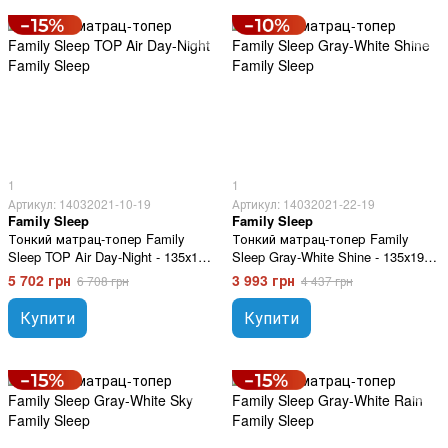
1
1
Артикул: 14032021-10-19
Артикул: 14032021-22-19
Family Sleep
Family Sleep
Тонкий матрац-топер Family
Тонкий матрац-топер Family
Sleep TOP Air Day-Night - 135х190
Sleep Gray-White Shine - 135х190
см
см
5 702 грн
3 993 грн
6 708 грн
4 437 грн
Купити
Купити