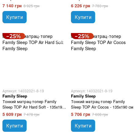
7 140 грн
6 226 грн
8 925 грн
7 783 грн
Купити
Купити
Артикул: 14032021-8-19
Артикул: 14032021-9-19
Family Sleep
Family Sleep
Тонкий матрац-топер Family
Тонкий матрац-топер Family
Sleep TOP Air Hard Soft - 135х190
Sleep TOP Air Cocos - 135х190 см
см
5 609 грн
5 706 грн
7 478 грн
7 608 грн
Купити
Купити