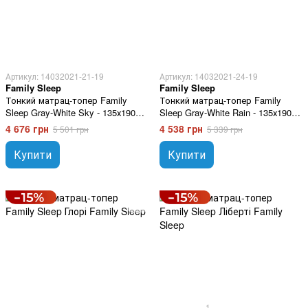
Артикул: 14032021-21-19
Артикул: 14032021-24-19
Family Sleep
Family Sleep
Тонкий матрац-топер Family
Тонкий матрац-топер Family
Sleep Gray-White Sky - 135х190
Sleep Gray-White Rain - 135х190
см
см
4 676 грн
4 538 грн
5 501 грн
5 339 грн
Купити
Купити
1