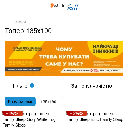
Топери
Топер 135х190
Фільтр
За популярністю
1
Розміри (см)
135х190