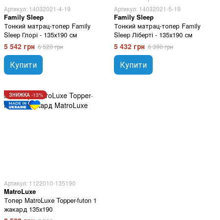
Артикул: 14032021-4-19
Артикул: 14032021-5-19
Family Sleep
Family Sleep
Тонкий матрац-топер Family
Тонкий матрац-топер Family
Sleep Глорі - 135х190 см
Sleep Ліберті - 135х190 см
5 542 грн
5 432 грн
6 520 грн
6 390 грн
Купити
Купити
ЗНИЖКА -13%
Артикул: 1122010-135190
MatroLuxe
Топер MatroLuxe Topper-futon 1
жакард 135х190