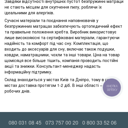
Завдяки відсутності внутрішніх пустот безпружинні матраци
не стають місцем для скупчення пилу, роблячи їх
ідеальними для алергіків.
Сучасні матеріали та поєднання наповнювачів у
безпружинних матрацах забезпечують ортопедичний ефект
та правильне положення хребта. Виробник використовує
лише високоякісні та сертифіковані матеріали, гарантуючи
надійність та комфорт під час сну. Комплектація, що
входить до аксесуарів для сну, включає також подушки,
ковдри, наматрацники, чохли та інші товари. Ціна на товар
щомісяця все більше тішить, компанія проводить постійні
акції та знижки. Консультант-менеджер надасть
інформаційну підтримку.
Склад знаходиться у містах Київ та Дніпро, тому в цих
містах доставка протягом 1-2 діб. В інші області – до 5
КНОПКА
ЗВ'ЯЗКУ
робочих днів.
080 031 08 45
073 757 00 20
0 800 33 52 06