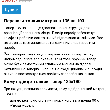
2 583 грн
2 969 грн
Купити
Переваги тонких матраців 135 на 190
Топер 135 на 190 – це двоспальна конструкція для
організації спального місця. Розмір виробу забезпечує
комфорт роблячи сон та нічний відпочинок якіснішими. Все
це досягається завдяки ортопедичним властивостям
виробу.
Його використовують для вирівнювання поверхні сну,
наприклад, ліжка або дивана. Крім того, зручний топер
може бути самостійним спальним місцем на підлозі.
Батьківщина топерів – Японія. На сході циновки й сьогодні
активно застосовуються замість європейських ліжок.
Кому підійде тонкий топер 135х190
При покупці важливо врахувати, кому підійде тонкий матрац
135х190:
для людей похилого віку і тим, у кого вага понад 90 кг –
м'якіші моделі;