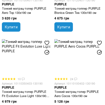
Артикул: 10110100401-130190
Артикул: 10110120401-130190
PURPLE
PURPLE
Тонкий матрац-топер PURPLE
Тонкий матрац-топпер PURPLE
Aero Top 130х190 см
Bionica Green Tea 130х190 см
3 620 грн
4 675 грн
Купити
Купити
10
24
Артикул: 10110350403-130190
Артикул: 10110100402-130190
PURPLE
PURPLE
Тонкий матрац-топер PURPLE
Тонкий матрац-топер PURPLE
Fit Evolution Luxe Light 130х190
Aero Cocos 130х190 см
см
4 979 грн
5 128 грн