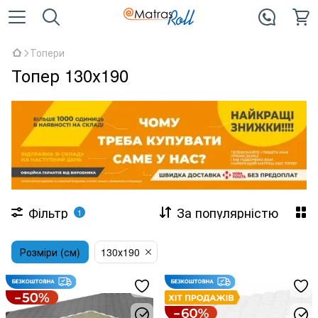
Топери
Топер 130х190
Фільтр
За популярністю
1
Розміри (см)
130х190