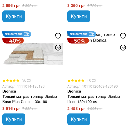
2 696 грн
3 360 грн
5 392 грн
6 720 грн
Купити
Купити
36
15
Артикул: 1111014-130190
Артикул: 10110120403-130190
Bionica
Bionica
Тонкий матрац-топпер Bionica
Тонкий матрац-топер Bionica
Base Plus Cocos 130x190
Linen 130x190 см
3 916 грн
2 453 грн
7 832 грн
4 906 грн
Купити
Купити