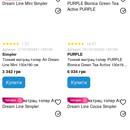
1
19
Артикул: 11101300401-130190
Артикул: 10110120402-130190
Simpler
PURPLE
Тонкий матрац-топер Air Dream
Тонкий матрац-топер PURPLE
Line Mini 130х190 см
Bionica Green Tea Active 130х190
см
3 342 грн
6 034 грн
Купити
Купити