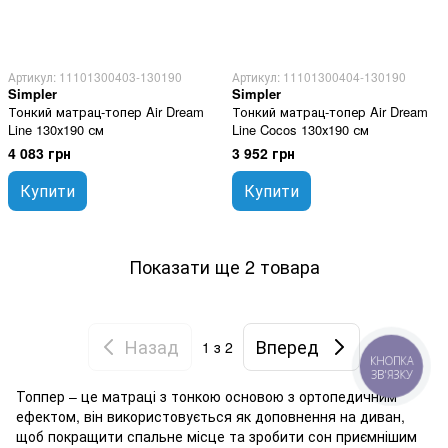
Артикул: 11101300403-130190
Артикул: 11101300404-130190
Simpler
Simpler
Тонкий матрац-топер Air Dream
Тонкий матрац-топер Air Dream
Line 130х190 см
Line Cocos 130х190 см
4 083 грн
3 952 грн
Купити
Купити
Показати ще 2 товара
Назад
Вперед
1
з 2
КНОПКА
ЗВ'ЯЗКУ
Топпер – це матраці з тонкою основою з ортопедичним
ефектом, він використовується як доповнення на диван,
щоб покращити спальне місце та зробити сон приємнішим