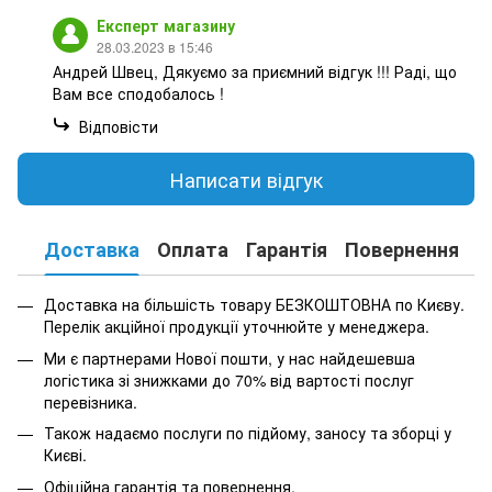
Експерт магазину
28.03.2023 в 15:46
Андрей Швец, Дякуємо за приємний відгук !!! Раді, що
Вам все сподобалось !
Відповісти
Написати відгук
Доставка
Оплата
Гарантія
Повернення
К
Доставка на більшість товару БЕЗКОШТОВНА по Києву.
Перелік акційної продукції уточнюйте у менеджера.
Ми є партнерами Нової пошти, у нас найдешевша
логістика зі знижками до 70% від вартості послуг
перевізника.
Також надаємо послуги по підйому, заносу та зборці у
Києві.
Офіційна гарантія та повернення.