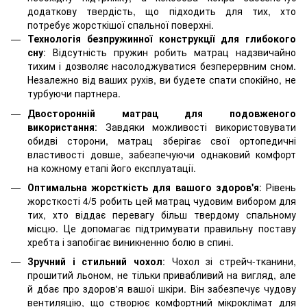
додаткову твердість, що підходить для тих, хто
потребує жорсткішої спальної поверхні.
Технологія безпружинної конструкції для глибокого
сну
: Відсутність пружин робить матрац надзвичайно
тихим і дозволяє насолоджуватися безперервним сном.
Незалежно від ваших рухів, ви будете спати спокійно, не
турбуючи партнера.
Двосторонній матрац для подовженого
використання
: Завдяки можливості використовувати
обидві сторони, матрац зберігає свої ортопедичні
властивості довше, забезпечуючи однаковий комфорт
на кожному етапі його експлуатації.
Оптимальна жорсткість для вашого здоров'я
: Рівень
жорсткості 4/5 робить цей матрац чудовим вибором для
тих, хто віддає перевагу більш твердому спальному
місцю. Це допомагає підтримувати правильну поставу
хребта і запобігає виникненню болю в спині.
Зручний і стильний чохол
: Чохол зі стрейч-тканини,
прошитий льоном, не тільки привабливий на вигляд, але
й дбає про здоров'я вашої шкіри. Він забезпечує чудову
вентиляцію, що створює комфортний мікроклімат для