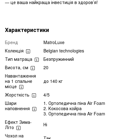
— це ваша найкраща інвестиція в здоров’я!
Характеристики
Бренд
MatroLuxe
Колекція
Belgian technologies
Тип матраца
Безпружинний
Висота, см
20
Навантаження
на 1 спальне
до 140 кг
місце
Жорсткість
4/5
Шари
1. Ортопедична піна Air Foam
наповнення
2. Кокосова койра
3. Ортопедична піна Air Foam
Ефект Зима-
Ні
Літо
Чохол на
Так