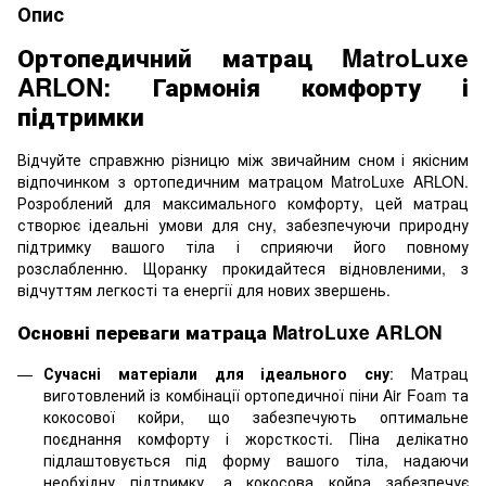
Опис
Ортопедичний матрац MatroLuxe
ARLON: Гармонія комфорту і
підтримки
Відчуйте справжню різницю між звичайним сном і якісним
відпочинком з ортопедичним матрацом MatroLuxe ARLON.
Розроблений для максимального комфорту, цей матрац
створює ідеальні умови для сну, забезпечуючи природну
підтримку вашого тіла і сприяючи його повному
розслабленню. Щоранку прокидайтеся відновленими, з
відчуттям легкості та енергії для нових звершень.
Основні переваги матраца MatroLuxe ARLON
Сучасні матеріали для ідеального сну
: Матрац
виготовлений із комбінації ортопедичної піни Air Foam та
кокосової койри, що забезпечують оптимальне
поєднання комфорту і жорсткості. Піна делікатно
підлаштовується під форму вашого тіла, надаючи
необхідну підтримку, а кокосова койра забезпечує