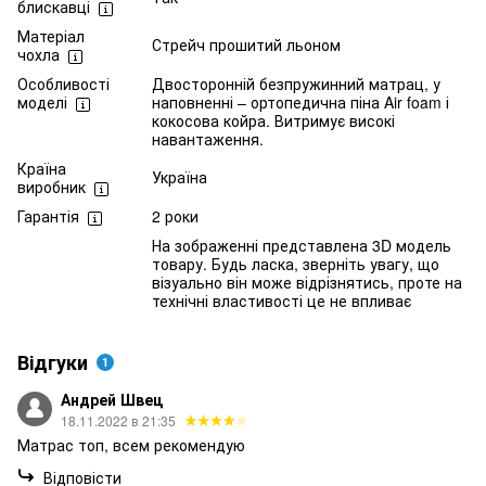
блискавці
Матеріал
Стрейч прошитий льоном
чохла
Особливості
Двосторонній безпружинний матрац, у
моделі
наповненні – ортопедична піна Air foam і
кокосова койра. Витримує високі
навантаження.
Країна
Україна
виробник
Гарантія
2 роки
На зображенні представлена 3D модель
товару. Будь ласка, зверніть увагу, що
візуально він може відрізнятись, проте на
технічні властивості це не впливає
Відгуки
1
Андрей Швец
18.11.2022 в 21:35
Матрас топ, всем рекомендую
Відповісти