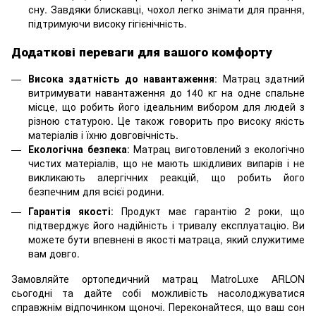
сну. Завдяки блискавці, чохол легко знімати для прання,
підтримуючи високу гігієнічність.
Додаткові переваги для вашого комфорту
Висока здатність до навантаження
: Матрац здатний
витримувати навантаження до 140 кг на одне спальне
місце, що робить його ідеальним вибором для людей з
різною статурою. Це також говорить про високу якість
матеріалів і їхню довговічність.
Екологічна безпека
: Матрац виготовлений з екологічно
чистих матеріалів, що не мають шкідливих випарів і не
викликають алергічних реакцій, що робить його
безпечним для всієї родини.
Гарантія якості
: Продукт має гарантію 2 роки, що
підтверджує його надійність і тривалу експлуатацію. Ви
можете бути впевнені в якості матраца, який служитиме
вам довго.
Замовляйте ортопедичний матрац MatroLuxe ARLON
сьогодні та дайте собі можливість насолоджуватися
справжнім відпочинком щоночі. Переконайтеся, що ваш сон