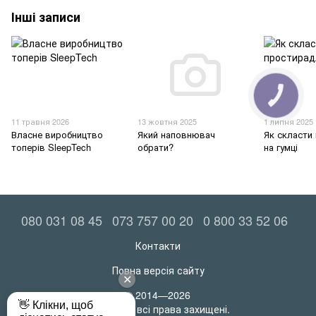
Інші записи
КНОПКА
ЗВ'ЯЗКУ
11 травня 2026
13 жовтня 2025
1 липня 2025
Власне виробництво
Який наповнювач
Як скласти
топерів SleepTech
обрати?
на гумці
080 031 08 45
073 757 00 20
0 800 33 52 06
Контакти
Повна версія сайту
© 2014—2026
MatrasRoll всі права захищені.