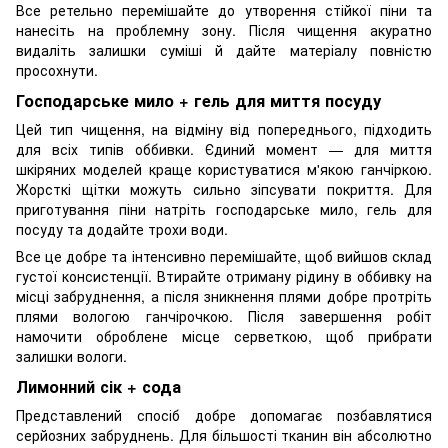
Все ретельно перемішайте до утворення стійкої піни та
нанесіть на проблемну зону. Після чищення акуратно
видаліть залишки суміші й дайте матеріалу повністю
просохнути.
Господарське мило + гель для миття посуду
Цей тип чищення, на відміну від попереднього, підходить
для всіх типів оббивки. Єдиний момент — для миття
шкіряних моделей краще користуватися м'якою ганчіркою.
Жорсткі щітки можуть сильно зіпсувати покриття. Для
приготування піни натріть господарське мило, гель для
посуду та додайте трохи води.
Все це добре та інтенсивно перемішайте, щоб вийшов склад
густої консистенції. Втирайте отриману рідину в оббивку на
місці забруднення, а після зникнення плями добре протріть
плями вологою ганчірочкою. Після завершення робіт
намочити оброблене місце серветкою, щоб прибрати
залишки вологи.
Лимонний сік + сода
Представлений спосіб добре допомагає позбавлятися
серйозних забруднень. Для більшості тканин він абсолютно