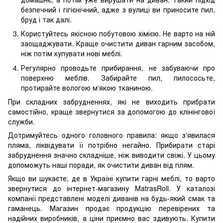
безпечний і гігієнічний, адже з вулиці ви приносите пил,
бруд і так далі.
Користуйтесь якісною побутовою хімією. Не варто на ній
заощаджувати. Краще очистити диван гарним засобом,
ніж потім купувати нові меблі.
Регулярно проводьте прибирання, не забуваючи про
поверхню меблів. Забирайте пил, пилососьте,
протирайте вологою м'якою тканиною.
При складних забрудненнях, які не виходить прибрати
самостійно, краще звернутися за допомогою до клінінгової
служби.
Дотримуйтесь одного головного правила: якщо з'явилася
пляма, ліквідувати її потрібно негайно. Прибирати старі
забруднення значно складніше, ніж виводити свіжі. У цьому
допоможуть наші поради, як очистити диван від плям.
Якщо ви шукаєте, де в Україні купити гарні меблі, то варто
звернутися до інтернет-магазину MatrasRoll. У каталозі
компанії представлені моделі диванів на будь-який смак та
гаманець. Магазин продає продукцію перевірених та
надійних виробників, а ціни приємно вас здивують. Купити