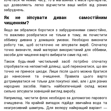
що дозволяють легко відчистити ваші меблі від різних
забруднень.
Як не зіпсувати диван самостійним
чищенням?
Якщо ви зібралися боротися з забрудненнями самостійно,
то важливо розібратися не тільки в тому, як почистити
оббивку дивана у домашніх умовах. Необхідно виконати
роботу так, щоб остаточно не зіпсувати виріб. Спочатку
точно визначте, який матеріал використаний для оббивки,
засоби для чищення варто вибирати саме під неї.
Також будь-який чистильний засіб потрібно спочатку
спробувати на непомітній ділянці, щоб переконатися, що він
точно не принесе шкоди. Лише після цього можна братися
до нанесення та очищення. Правила цього варто
дотримуватися не тільки для покупної хімії, але і для різних
народних засобів. Навіть найбезпечніший склад може
сильно зіпсувати зовнішній вигляд виробу.
Наприклад, чистити флок необхідно за допомогою парового
очищувача. На крайній випадок підійде звичайна вода та
неагресивний шампунь. Для велюру найкращий варіант —