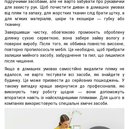
підручними засобами, але не варто забувати про рукавички
для захисту рук. Щоб почистити диван в домашніх умовах
від плям та запаху, для жорстких тканин слід брати щітку, а
для м'яких матеріалів, шкіри та екошкіри — губку або
тканину.
Завершивши чистку, обов'язково промокніть оброблену
ділянку сухою серветкою, вона забере зайву вологу з
поверхні виробу. Після того, як оббивка повністю висохне,
повторно пропилососьте меблі. Це необхідно, щоб прибрати
залишки мийного засобу, забруднення та пил, що лишилися
після чищення.
Якщо в домашніх умовах самостійно видалити пляму не
вдалося, не варто тестувати всі засоби, які знайдете у
будинку. Це може призвести до серйозних пошкоджень. У
такому випадку краще звернутися до професіоналів, які
виконують таку роботу щодня — вони допоможуть
впоратися навіть із найскладнішими плямами. Для цього в
компаніях використовують спеціальні хімічні засоби.