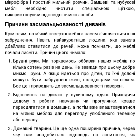
мікрофібра і простий мильний розчин. Замшеві та нубукові
меблі необхідно чистити спеціальною щіткою,
використовуючи відповідні очисні засоби.
Причини засмальцьованості диванів
Крім плям, на м'якій поверхні меблі з часом з'являються інші
забруднення. Навіть найакуратніша людина, яка звикла
дбайливо ставитися до речей, може помічати, що меблі
почали лисніти. Причин цього чимало:
Брудні руки. Ми торкаємось оббивки наших меблів по
кілька сотень разів на день. Не завжди при цьому добре
миємо руки. А якщо йдеться про дітей, то їхні долоні
можуть бути забруднені їжею, солодощами чи піском.
Все це і приводить до засмальцьованості поверхні.
Відпочинок на дивані у вуличному одязі. Приходячи
додому з роботи, навчання чи прогулянки, краще
переодягатися в домашнє, а потім вже влаштовуватися
на м'яких меблях для перегляду улюбленого телешоу
або серіалу.
Домашні тварини. Це ще одна поширена причина, через
яку вам знадобиться відповідь на запитання, як