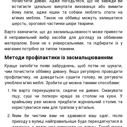
почистити диван. Адже погодьтеся, що не завжди ви
встигаєте ідеально викупати вихованця або вимити
йому лапи, адже кішки та собаки люблять спати на
м'яких меблях. Також на оббивці можуть залишатися
шерсть, ороговілі частинки шкіри тварини.
Варто зазначити, що до засмальцьованості може привести
й неправильний вибір засобів для догляду за оббивним
матеріалом. Вони не є універсальними, та підбирати їх у
магазині потрібно за типом тканини.
Методи профілактики із засмальцюванням
Краще запобігти появі забруднень, щоб потім не шукати,
чим почистити оббивку дивану. Якщо регулярно проводити
профілактику, не доведеться сушити голову, як рятувати
улюблені м'які меблі. Зробити це можна такими способами:
Не варто перекушувати, сидячи на дивані. Смакувати
піцу, суші чи попкорн краще за столом на кухні. У
крайньому разі можна придбати журнальний столик та
користуватися ним для трапези у вітальні.
Яким би чистим вам не здавався ваш одяг, після
приходу з вулиці найправильніше буде переодягнутися в
домашнє, а потім уже вирушати на диван. Такий підхід