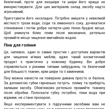
безпечний, проте для екошкіри та шкіри його краще не
використовувати. Для цих матеріалів склад засобу надто
агресивний.
Приготувати його нескладно. Потрібно змішати у невеликій
місткості трохи води, соди та лимонного соку, дочекатися
спінювання і потім добре натерти цією піною брудне місце.
Щоб уникнути білих плям після висихання, ретельно
промийте місце чищення звичайною водою.
Піна для гоління
Це, напевно, один із самих простих і доступних варіантів
для чищення м'яких меблів, адже такий косметичний
продукт є практично у кожному будинку. Він добре
справляється з різними типами забруднень та безпечний
для більшості тканин, крім шкіри та її замінників.
Піну можна нанести на поверхню дивана просто із балона.
За допомогою губки гарненько потріть пляму та приберіть
залишки засобу. Обов'язково ретельно промийте тканину
після обробки. Полоскати губку потрібно, поки вода при
віджимі, не стане прозорою.
Якщо експериментувати з підручними засобами вам не
хочеться чи немає часу, то в магазинах є маса препаратів,