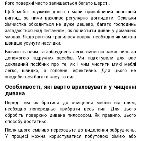
його поверхні часто залишається багато шерсті.
Щоб меблі служили довго і мали привабливий зовнішній
вигляд, за ними важливо регулярно доглядати. Оскільки
хімчистка обходиться не дуже дешево, багато господинь
загадуються над питанням, як почистити диван у домашніх
умовах. Якщо раптом трапилася аварія, необхідно як можна
швидше усунути наслідки.
Більшість плям та забруднень легко вивести самостійно за
допомогою підручних засобів. Ми підготували для вас
докладний посібник про те, як і чим чистити м'які меблі
легко, швидко, а головне, ефективно. Для цього не
знадобиться багато часу та сил.
Особливості, які варто враховувати у чищенні
дивана
Перед тим як братися до очищення меблів від плям,
необхідно попередньо прибрати весь пил. Для цього
обробіть поверхню дивана пилососом. Як правило, цього
способу достатньо.
Після цього сміливо переходьте до видалення забруднень.
У процесі можна користуватися побутовою хімією або