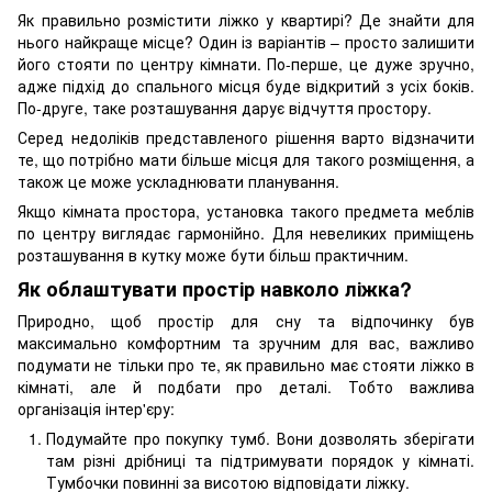
Як правильно розмістити ліжко у квартирі? Де знайти для
нього найкраще місце? Один із варіантів – просто залишити
його стояти по центру кімнати. По-перше, це дуже зручно,
адже підхід до спального місця буде відкритий з усіх боків.
По-друге, таке розташування дарує відчуття простору.
Серед недоліків представленого рішення варто відзначити
те, що потрібно мати більше місця для такого розміщення, а
також це може ускладнювати планування.
Якщо кімната простора, установка такого предмета меблів
по центру виглядає гармонійно. Для невеликих приміщень
розташування в кутку може бути більш практичним.
Як облаштувати простір навколо ліжка?
Природно, щоб простір для сну та відпочинку був
максимально комфортним та зручним для вас, важливо
подумати не тільки про те, як правильно має стояти ліжко в
кімнаті, але й подбати про деталі. Тобто важлива
організація інтер'єру:
Подумайте про покупку тумб. Вони дозволять зберігати
там різні дрібниці та підтримувати порядок у кімнаті.
Тумбочки повинні за висотою відповідати ліжку.