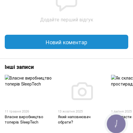
Додайте перший відгук
Новий коментар
Інші записи
11 травня 2026
13 жовтня 2025
1 липня 2025
Власне виробництво
Який наповнювач
Як скласти
топерів SleepTech
обрати?
на гумці
КНОПКА
ЗВ'ЯЗКУ