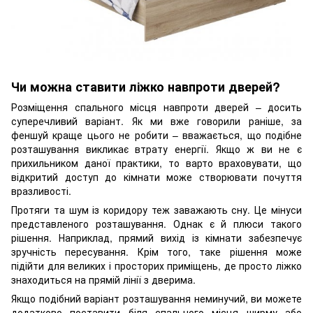
Чи можна ставити ліжко навпроти дверей?
Розміщення спального місця навпроти дверей – досить
суперечливий варіант. Як ми вже говорили раніше, за
феншуй краще цього не робити – вважається, що подібне
розташування викликає втрату енергії. Якщо ж ви не є
прихильником даної практики, то варто враховувати, що
відкритий доступ до кімнати може створювати почуття
вразливості.
Протяги та шум із коридору теж заважають сну. Це мінуси
представленого розташування. Однак є й плюси такого
рішення. Наприклад, прямий вихід із кімнати забезпечує
зручність пересування. Крім того, таке рішення може
підійти для великих і просторих приміщень, де просто ліжко
знаходиться на прямій лінії з дверима.
Якщо подібний варіант розташування неминучий, ви можете
додатково поставити біля спального місця ширму або