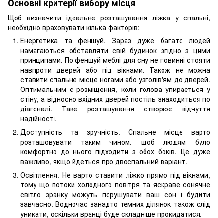
Основні критерії вибору місця
Щоб визначити ідеальне розташування ліжка у спальні,
необхідно враховувати кілька факторів:
Енергетика та феншуй. Зараз дуже багато людей
намагаються обставляти свій будинок згідно з цими
принципами. По феншуй меблі для сну не повинні стояти
навпроти дверей або під вікнами. Також не можна
ставити спальне місце ногами або узголів'ям до дверей.
Оптимальним є розміщення, коли голова упирається у
стіну, а відносно вхідних дверей постіль знаходиться по
діагоналі. Таке розташування створює відчуття
надійності.
Доступність та зручність. Спальне місце варто
розташовувати таким чином, щоб людям було
комфортно до нього підходити з обох боків. Це дуже
важливо, якщо йдеться про двоспальний варіант.
Освітлення. Не варто ставити ліжко прямо під вікнами,
тому що потоки холодного повітря та яскраве сонячне
світло зранку можуть порушувати ваш сон і будити
завчасно. Водночас занадто темних ділянок також слід
уникати, оскільки вранці буде складніше прокидатися.