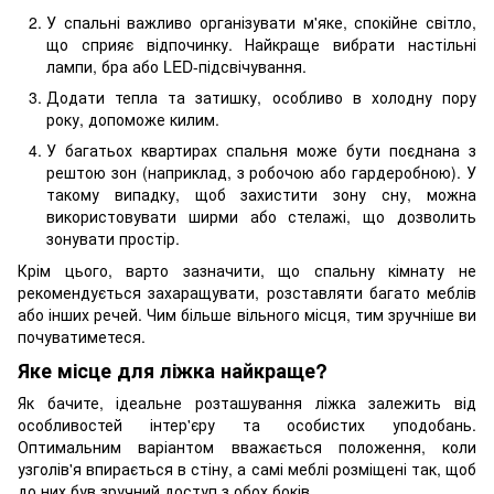
У спальні важливо організувати м'яке, спокійне світло,
що сприяє відпочинку. Найкраще вибрати настільні
лампи, бра або LED-підсвічування.
Додати тепла та затишку, особливо в холодну пору
року, допоможе килим.
У багатьох квартирах спальня може бути поєднана з
рештою зон (наприклад, з робочою або гардеробною). У
такому випадку, щоб захистити зону сну, можна
використовувати ширми або стелажі, що дозволить
зонувати простір.
Крім цього, варто зазначити, що спальну кімнату не
рекомендується захаращувати, розставляти багато меблів
або інших речей. Чим більше вільного місця, тим зручніше ви
почуватиметеся.
Яке місце для ліжка найкраще?
Як бачите, ідеальне розташування ліжка залежить від
особливостей інтер'єру та особистих уподобань.
Оптимальним варіантом вважається положення, коли
узголів'я впирається в стіну, а самі меблі розміщені так, щоб
до них був зручний доступ з обох боків.