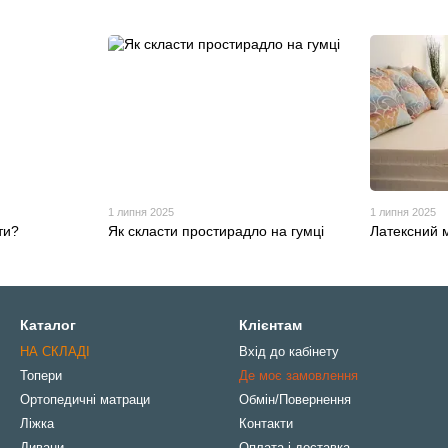
1 липня 2025
1 липня 2025
ти?
Як скласти простирадло на гумці
Латексний м
Каталог
Клієнтам
НА СКЛАДІ
Вхід до кабінету
Топери
Де моє замовлення
Ортопедичні матраци
Обмін/Повернення
Ліжка
Контакти
Дивани
Оплата і доставка