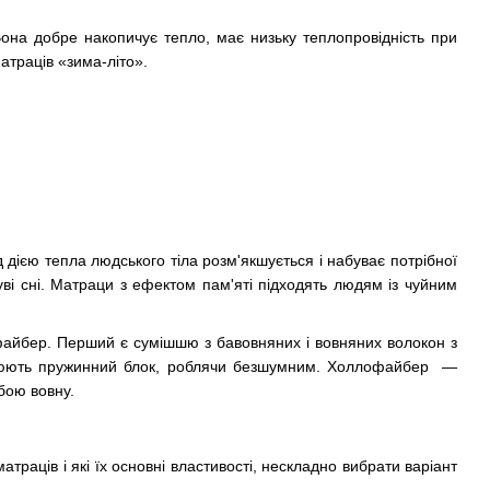
на добре накопичує тепло, має низьку теплопровідність при
атраців «зима-літо».
 дією тепла людського тіла розм'якшується і набуває потрібної
ві сні. Матраци з ефектом пам'яті підходять людям із чуйним
офайбер. Перший є сумішшю з бавовняних і вовняних волокон з
ізолюють пружинний блок, роблячи безшумним. Холлофайбер —
бою вовну.
траців і які їх основні властивості, нескладно вибрати варіант