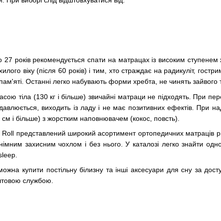
до 27 років рекомендується спати на матрацах із високим ступенем
лого віку (після 60 років) і тим, хто страждає на радикуліт, гост
пам'яті. Останні легко набувають форми хребта, не чинять зайвого 
асою тіла (130 кг і більше) звичайні матраци не підходять. При 
авлюється, виходить із ладу і не має позитивних ефектів. При на
 см і більше) з жорстким наповнювачем (кокос, повсть).
s Roll представлений широкий асортимент ортопедичних матраців рі
 знімним захисним чохлом і без нього. У каталозі легко знайти од
sleep.
можна купити постільну білизну та інші аксесуари для сну за дост
оштовою службою.