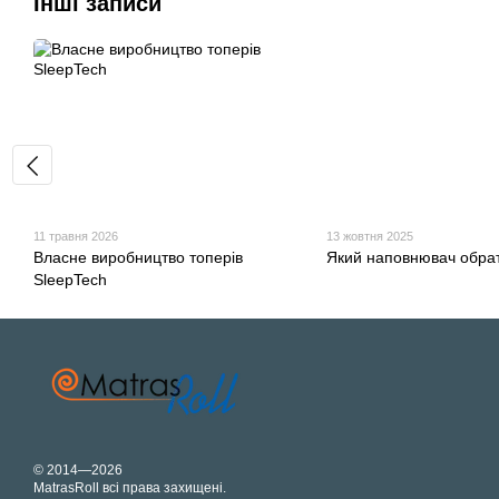
Інші записи
11 травня 2026
13 жовтня 2025
Власне виробництво топерів
Який наповнювач обра
SleepTech
© 2014—2026
MatrasRoll всі права захищені.