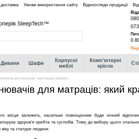
 доставка
Умови використання сайту
Відеоогляди продукції
Ві
080
оперів SleepTech™
073
0 8
Пер
Корпусні
Комп'ютерні
Дивани
Шафи
Ст
меблі
крісла
нювачів для матраців: який краще вибрати
нювачів для матраців: який к
го місця залежить, наскільки повноцінним буде нічний відпочи
орука здоров'я хребта та суглобів. Тому до вибору цього спально
 віку та статури людини.