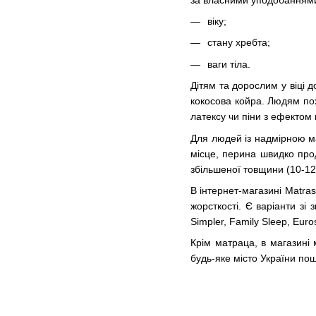
віку;
стану хребта;
ваги тіла.
Дітям та дорослим у віці 
кокосова койра. Людям похи
латексу чи піни з ефектом 
Для людей із надмірною м
місце, перина швидко прод
збільшеної товщини (10-12
В інтернет-магазині Matra
жорсткості. Є варіанти зі
Simpler, Family Sleep, Euro
Крім матраца, в магазині 
будь-яке місто України п