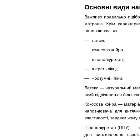
Основні види н
Важливо правильно підібр
матраців. Крім характери
наповнювачі, як:
латекс;
кокосова койра;
пінополіуретан;
шерсть вівці;
«розумні» піни.
Латекс — натуральний матер
який відрізняється більшо
Кокосова койра — матеріал
наповнювача для дитячих
властивості, завдяки чому 
Пінополіуретан (ППУ) — ш
для виготовлення єврок