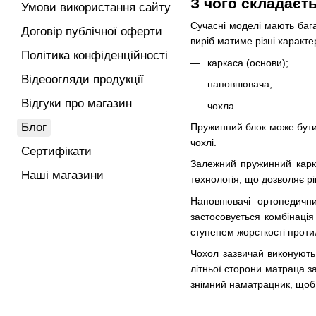
З чого складаєт
Умови використання сайту
Сучасні моделі мають бага
Договір публічної оферти
виріб матиме різні характ
Політика конфіденційності
каркаса (основи);
Відеоогляди продукції
наповнювача;
Відгуки про магазин
чохла.
Блог
Пружинний блок може бути 
чохлі.
Сертифікати
Залежний пружинний карка
Наші магазини
технологія, що дозволяє р
Наповнювачі ортопедичних
застосовується комбінаці
ступенем жорсткості проти
Чохол зазвичай виконують 
літньої сторони матраца з
знімний наматрацник, щоб 