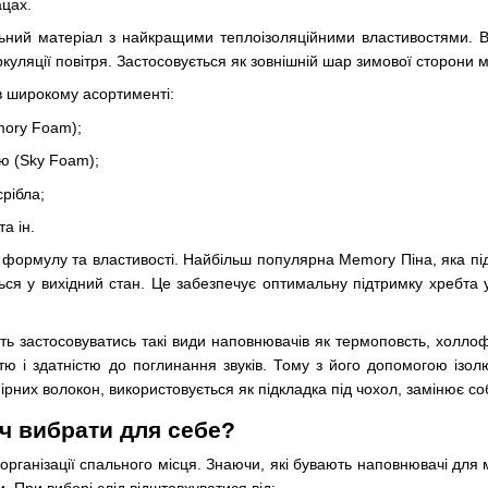
цах.
ий матеріал з найкращими теплоізоляційними властивостями. Во
уляції повітря. Застосовується як зовнішній шар зимової сторони м
в широкому асортименті:
mory Foam);
ю (Sky Foam);
срібла;
та ін.
 формулу та властивості. Найбільш популярна Memory Піна, яка під
ся у вихідний стан. Це забезпечує оптимальну підтримку хребта у
ть застосовуватись такі види наповнювачів як термоповсть, холл
стю і здатністю до поглинання звуків. Тому з його допомогою 
ірних волокон, використовується як підкладка під чохол, замінює со
ч вибрати для себе?
рганізації спального місця. Знаючи, які бувають наповнювачі для ма
 При виборі слід відштовхуватися від: