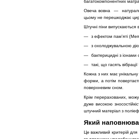
багатокомпонентних матра
Овеча вовна — натуральн
цьому не перешкоджає цирк
Штучні піни випускаються 
з ефектом пам'яті (Me
з охолоджувальною діє
бактерицидні з іонами 
такі, що гасять вібрації 
Кожна з них має унікальну
форми, а потім повертаєть
поверхневим сном.
Крім перерахованих, можу
дуже високою зносостійкі
штучний матеріал з поліеф
Який наповнюва
Це важливий критерій для о
за власними уподобаннями.