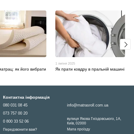
1 липня 2025
атрац: як його вибрати
Як прати ковдру в пральній машині
Контактна інформація
080 031 08 45
info@matrasroll.com.ua
073 757 00 20
вулиця Якова Гніздовського, 1А,
0 800 33 52 06
Київ, 02000
Мапа проїзду
Передзвонити вам?