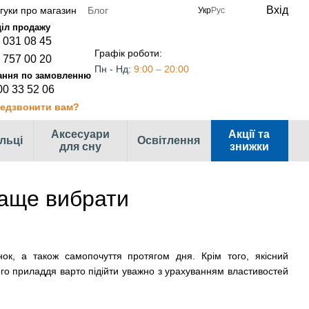
Вхід
дгуки про магазин
Блог
Укр
Рус
 031 08 45
Графік роботи:
 757 00 20
Пн - Нд:
9:00 – 20:00
00 33 52 06
едзвонити вам?
Аксесуари
Акції та
ільці
Освітлення
для сну
знижки
раще вибрати
нок, а також самопочуття протягом дня. Крім того, якісний
го приладдя варто підійти уважно з урахуванням властивостей