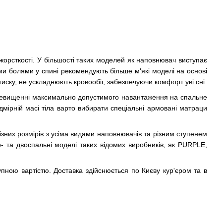
 жорсткості. У більшості таких моделей як наповнювач виступає
рими болями у спині рекомендують більше м'які моделі на основі
тиску, не ускладнюють кровообіг, забезпечуючи комфорт уві сні.
перевищенні максимально допустимого навантаження на спальне
дмірній масі тіла варто вибирати спеціальні армовані матраци
зних розмірів з усіма видами наповнювачів та різним ступенем
но- та двоспальні моделі таких відомих виробників, як PURPLE,
упною вартістю. Доставка здійснюється по Києву кур'єром та в