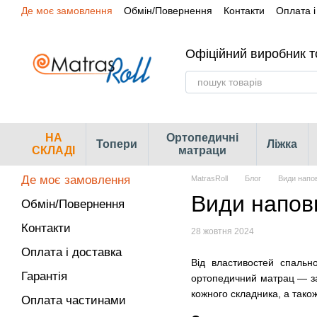
Де моє замовлення
Обмін/Повернення
Контакти
Оплата і
Перейти до основного контенту
Сертифікати
Наші магазини
Офіційний виробник т
НА
Ортопедичні
Топери
Ліжка
СКЛАДІ
матраци
Де моє замовлення
MatrasRoll
Блог
Види напов
Види напов
Обмін/Повернення
Контакти
28 жовтня 2024
Оплата і доставка
Від властивостей спально
Гарантія
ортопедичний матрац — зап
кожного складника, а також
Оплата частинами