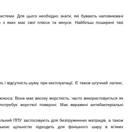
системи. Для цього необхідно знати, які бувають наповнювачі
ен з яких має свої плюси та мінуси. Найбільш поширені такі
ь і відсутність шуму при експлуатації. Є також штучний латекс,
коса. Вона має високу жорсткість, часто використовується як
отребує жорсткої поверхні. Має виражені антибактеріальні
Щільний ППУ застосовують для безпружинних матраців, а також
зькою щільністю підходить для фінішного шару в м'яких