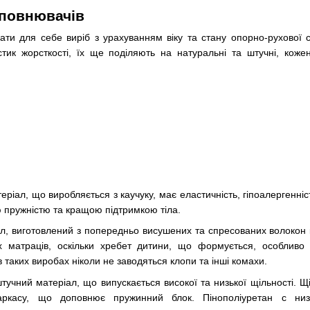
аповнювачів
ати для себе виріб з урахуванням віку та стану опорно-рухової 
стик жорсткості, їх ще поділяють на натуральні та штучні, кож
іал, що виробляється з каучуку, має еластичність, гіпоалергенніст
ю пружністю та кращою підтримкою тіла.
, виготовлений з попередньо висушених та спресованих волокон ко
 матраців, оскільки хребет дитини, що формується, особливо п
в таких виробах ніколи не заводяться клопи та інші комахи.
тучний матеріал, що випускається високої та низької щільності. 
аркасу, що доповнює пружинний блок. Пінополіуретан с ни