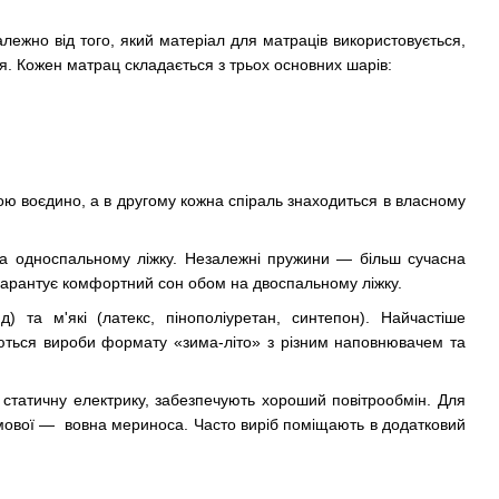
лежно від того, який матеріал для матраців використовується,
я. Кожен матрац складається з трьох основних шарів:
ю воєдино, а в другому кожна спіраль знаходиться в власному
на односпальному ліжку. Незалежні пружини — більш сучасна
с гарантує комфортний сон обом на двоспальному ліжку.
) та м'які (латекс, пінополіуретан, синтепон). Найчастіше
жаються вироби формату «зима-літо» з різним наповнювачем та
ь статичну електрику, забезпечують хороший повітрообмін. Для
имової — вовна мериноса. Часто виріб поміщають в додатковий