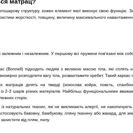
ься матрац?
тошарову структуру, кожен елемент якої виконує свою функцію. За
еристики жорсткості, товщину, величину максимального навантаженн
залежним і незалежним. У першому всі пружини пов'язані між собо
с (Bonnell) підходить людям з великою масою тіла, які сплять 
івномірно розподілити вагу тіла, розвантажити хребет. Такий карка
 матраців ділять на тверді (кокосова койра, повсть, спанбонд
я із 2-3 шарів різних матеріалів. Найбільш функціональними вва
лежних сторін.
із натуральних тканин, які не викликають алергії, не накопичуют
астосовують бавовну, бамбукову, лляну тканину або жакард, для з
захистити від плям, пилу.