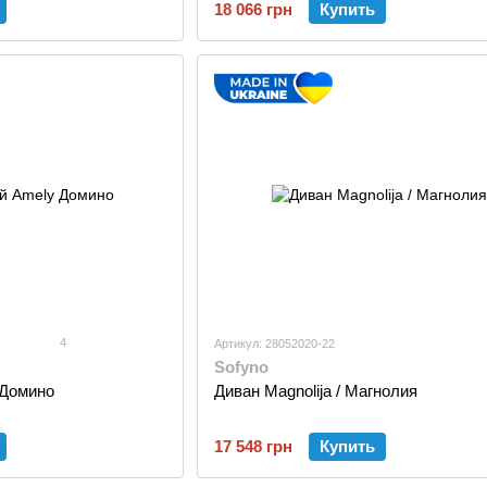
18 066 грн
Купить
4
Артикул: 28052020-22
Sofyno
 Домино
Диван Magnolija / Магнолия
17 548 грн
Купить