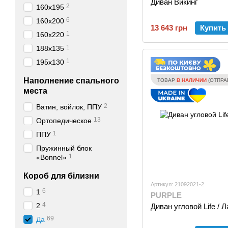
Диван Викинг
2
160х195
6
160х200
13 643 грн
Купить
1
160х220
1
188х135
1
195х130
Наполнение спального
ТОВАР
В НАЛИЧИИ
(ОТПРАВ
места
2
Ватин, войлок, ППУ
13
Ортопедическое
1
ППУ
Пружинный блок
1
«Bonnel»
Короб для білизни
Артикул: 21092021-2
6
1
PURPLE
4
2
Диван угловой Life /
69
Да