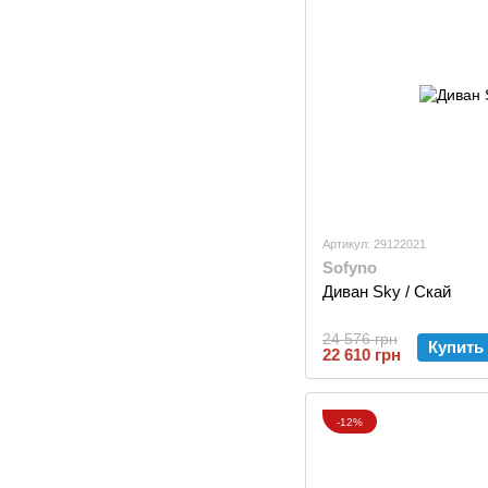
Артикул: 29122021
Sofyno
Диван Sky / Скай
24 576 грн
Купить
22 610 грн
-12%