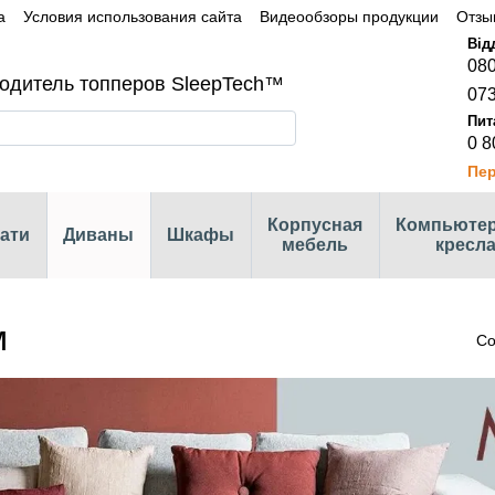
а
Условия использования сайта
Видеообзоры продукции
Отзы
080
одитель топперов SleepTech™
073
0 8
Пер
Корпусная
Компьюте
ати
Диваны
Шкафы
мебель
кресл
м
Со