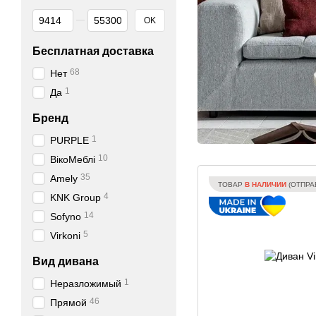
От Цена, грн
До Цена, грн
OK
Бесплатная доставка
68
Нет
1
Да
Бренд
1
PURPLE
10
ВікоМеблі
35
Amely
ТОВАР
В НАЛИЧИИ
(ОТПРАВ
4
KNK Group
14
Sofyno
5
Virkoni
Вид дивана
1
Неразложимый
46
Прямой