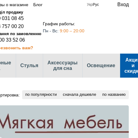
Вход
вы о магазине
Блог
Укр
Рус
 031 08 45
График работы:
 757 00 20
Пн - Вс:
9:00 – 20:00
00 33 52 06
езвонить вам?
Акци
рные
Аксессуары
Стулья
Освещение
и
а
для сна
скид
по популярности
сначала дешевле
по названию
ртировка: