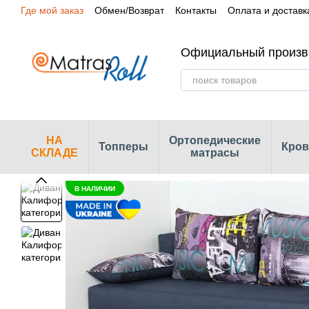
Где мой заказ
Обмен/Возврат
Контакты
Оплата и доставк
Перейти к основному контенту
Сертификаты
Наши магазины
Официальный произв
НА
Ортопедические
Топперы
Кров
СКЛАДЕ
матрасы
В НАЛИЧИИ