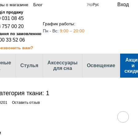
Вход
вы о магазине
Блог
Укр
Рус
 031 08 45
График работы:
 757 00 20
Пн - Вс:
9:00 – 20:00
00 33 52 06
езвонить вам?
Акци
рные
Аксессуары
Стулья
Освещение
и
а
для сна
скид
тегория ткани: 1
0201
Оставить отзыв
м