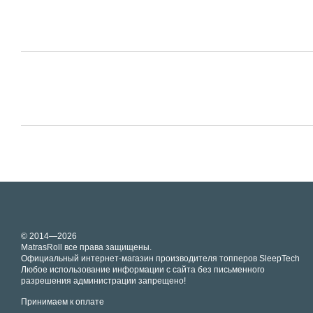
© 2014—2026
MatrasRoll все права защищены.
Официальный интернет-магазин производителя топперов SleepTech
Любое использование информации с сайта без письменного
разрешения администрации запрещено!
Принимаем к оплате