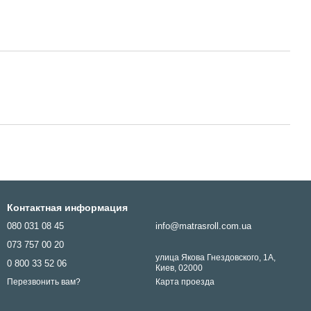
Контактная информация
080 031 08 45
info@matrasroll.com.ua
073 757 00 20
улица Якова Гнездовского, 1А,
0 800 33 52 06
Киев, 02000
Карта проезда
Перезвонить вам?