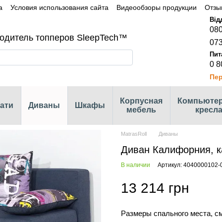
а
Условия использования сайта
Видеообзоры продукции
Отзы
080
одитель топперов SleepTech™
073
0 8
Пер
Корпусная
Компьюте
ати
Диваны
Шкафы
мебель
кресл
MatrasRoll
Диваны
Диван Калифорния, ка
В наличии
Артикул: 4040000102-
13 214 грн
Размеры спального места, с