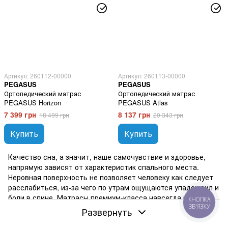
Артикул: 260112-00000
Артикул: 260113-00000
PEGASUS
PEGASUS
Ортопедический матрас
Ортопедический матрас
PEGASUS Horizon
PEGASUS Atlas
7 399 грн
8 137 грн
18 499 грн
20 343 грн
Купить
Купить
Качество сна, а значит, наше самочувствие и здоровье,
напрямую зависят от характеристик спального места.
Неровная поверхность не позволяет человеку как следует
расслабиться, из-за чего по утрам ощущаются упадок сил и
боли в спине. Матрасы премиум-класса навсегда избавят
КНОПКА
от дискомфорта. Современные модели поддерживают
ЗВ'ЯЗКУ
Развернуть
анатомически правильное положение тела и способствуют