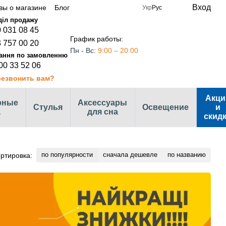
Вход
вы о магазине
Блог
Укр
Рус
 031 08 45
График работы:
 757 00 20
Пн - Вс:
9:00 – 20:00
00 33 52 06
езвонить вам?
Акци
рные
Аксессуары
Стулья
Освещение
и
а
для сна
скид
по популярности
сначала дешевле
по названию
ртировка: