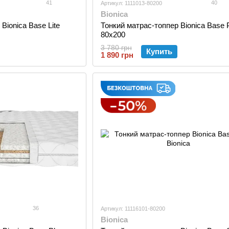
41
40
Артикул: 1111013-80200
Bionica
Bionica Base Lite
Тонкий матрас-топпер Bionica Base 
80x200
3 780 грн
Купить
1 890 грн
36
Артикул: 11116101-80200
Bionica