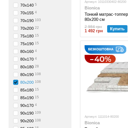
Артикул: 10110330402-80200
5
70х140
Bionica
4
70х155
Тонкий матраc-топпер 
80x200 см
103
70х190
2 984 грн
22
70х200
Купить
1 492 грн
15
75х180
15
75х190
4
80х160
4
80х170
28
80х180
108
80х190
108
80х200
15
85х180
15
85х190
4
90х170
109
90х190
Артикул: 1111014-80200
108
90х200
Bionica