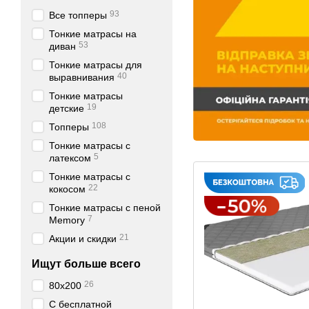
93
Все топперы
Тонкие матрасы на
53
диван
Тонкие матрасы для
40
выравнивания
Тонкие матрасы
19
детские
108
Топперы
Тонкие матрасы с
5
латексом
Тонкие матрасы с
22
кокосом
Тонкие матрасы с пеной
7
Memory
21
Акции и скидки
Ищут больше всего
26
80х200
С бесплатной