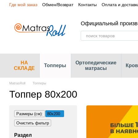
Где мой заказ
Обмен/Возврат
Контакты
Оплата и доставк
Перейти к основному контенту
Сертификаты
Наши магазины
Официальный произв
НА
Ортопедические
Топперы
Кров
СКЛАДЕ
матрасы
MatrasRoll
Топперы
Топпер 80х200
Размеры (см):
80х200
Очистить фильтр
Раздел