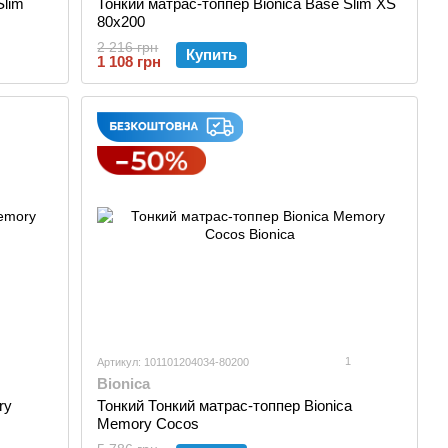
Slim
Тонкий матрас-топпер Bionica Base Slim XS
80x200
2 216 грн
Купить
1 108 грн
1
Артикул: 101101204034-80200
Bionica
ry
Тонкий Тонкий матрас-топпер Bionica
Memory Cocos