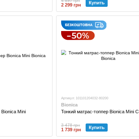
4 597 грн
Купить
2 299 грн
Артикул: 101101204032-80200
Bionica
Bionica Mini
Тонкий матрас-топпер Bionica Mini 
3 478 грн
Купить
1 739 грн