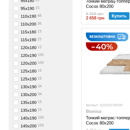
15
95х180
Тонкий матрац-топпер
Cocos 80x200
15
95х190
5 316 грн
Купить
48
110х190
2 658 грн
36
110х200
15
115х180
15
115х190
12
120х180
105
120х190
105
120х200
15
125х180
15
125х190
34
130х190
34
130х200
15
135х180
Артикул: 11116103-80200
15
135х190
Bionica
Тонкий матрас-топпер 
105
140х190
Cocos 80x200
105
140х200