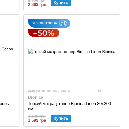
5 786 грн
Купить
2 893 грн
15
Артикул: 10110120403-80200
Bionica
Cocos
Тонкий матрац-топер Bionica Linen 80x200
см
3 199 грн
Купить
1 599 грн