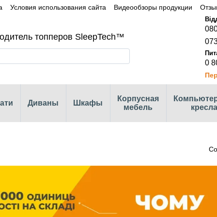
а
Условия использования сайта
Видеообзоры продукции
Отзы
080
одитель топперов SleepTech™
073
0 8
Пер
Корпусная
Компьюте
ати
Диваны
Шкафы
мебель
кресл
Со