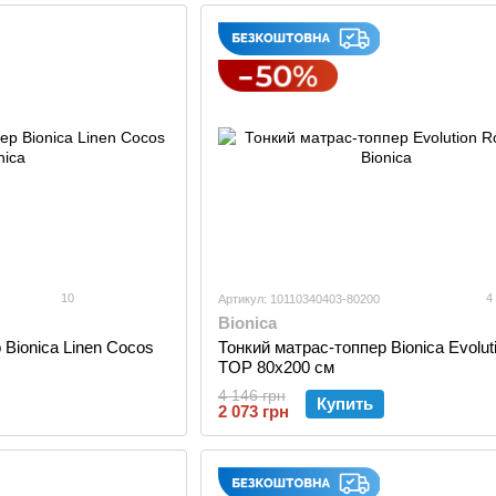
10
4
Артикул: 10110340403-80200
Bionica
 Bionica Linen Cocos
Тонкий матраc-топпер Bionica Evoluti
TOP 80x200 см
4 146 грн
Купить
2 073 грн