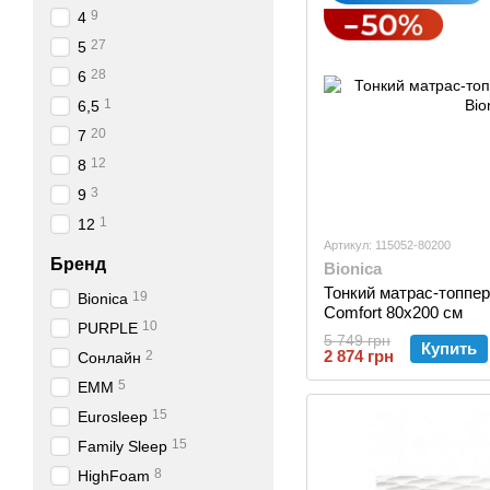
9
4
27
5
28
6
1
6,5
20
7
12
8
3
9
1
12
Артикул: 115052-80200
Бренд
Bionica
Тонкий матраc-топпер 
19
Bionica
Comfort 80x200 см
10
PURPLE
5 749 грн
Купить
2 874 грн
2
Сонлайн
5
EMM
15
Eurosleep
15
Family Sleep
8
HighFoam