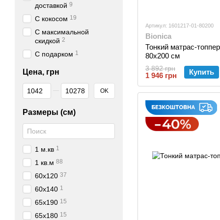
9
доставкой
19
С кокосом
Артикул: 1601217-01-80200
С максимальной
Bionica
2
скидкой
Тонкий матрас-топпер
1
С подарком
80х200 см
3 892 грн
Цена, грн
Купить
1 946 грн
От Цена, грн
До Цена, грн
OK
Размеры (см)
1
1 м.кв
88
1 кв.м
37
60х120
1
60х140
15
65х190
15
65х180