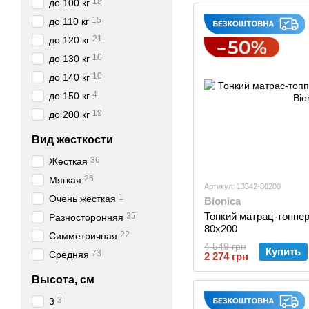
18
до 100 кг
15
до 110 кг
21
до 120 кг
10
до 130 кг
10
до 140 кг
4
до 150 кг
19
до 200 кг
Вид жесткости
36
Жесткая
26
Мягкая
Артикул: 13542-80200
1
Очень жесткая
Bionica
Тонкий матрац-топпер
35
Разносторонняя
80x200
22
Симметричная
4 549 грн
Купить
73
Средняя
2 274 грн
Высота, см
3
3