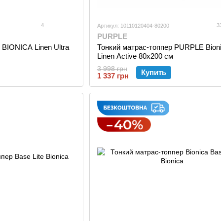
4
3
Артикул: 10110120404-80200
PURPLE
 BIONICA Linen Ultra
Тонкий матраc-топпер PURPLE Bion
Linen Active 80x200 см
3 998 грн
Купить
1 337 грн