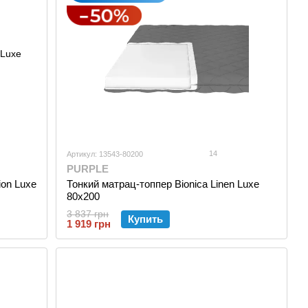
14
Артикул: 13543-80200
PURPLE
ion Luxe
Тонкий матрац-топпер Bionica Linen Luxe
80x200
3 837 грн
Купить
1 919 грн