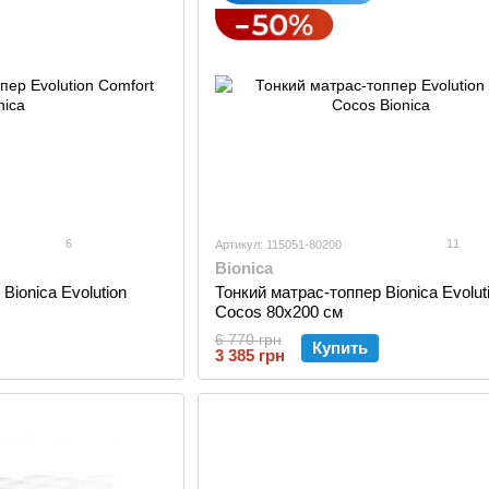
6
11
Артикул: 115051-80200
Bionica
Bionica Evolution
Тонкий матраc-топпер Bionica Evolut
Cocos 80x200 см
6 770 грн
Купить
3 385 грн