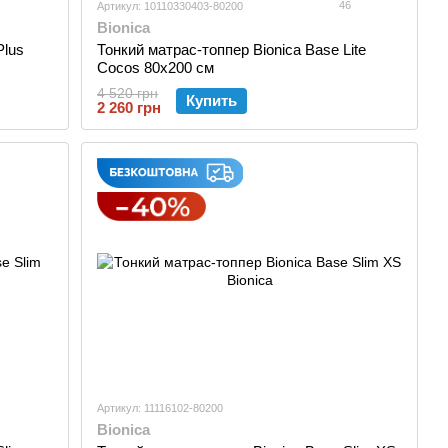
46
Артикул: 10110330403-80200
Bionica
Plus
Тонкий матраc-топпер Bionica Base Lite
Cocos 80x200 см
4 520 грн
Купить
2 260 грн
Артикул: 11116102-80200
Bionica