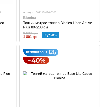
3
Артикул: 1601217-02-80200
Bionica
ica
Тонкий матрас-топпер Bionica Linen Active
Plus 80х200 см
3 603 грн
Купить
1 801 грн