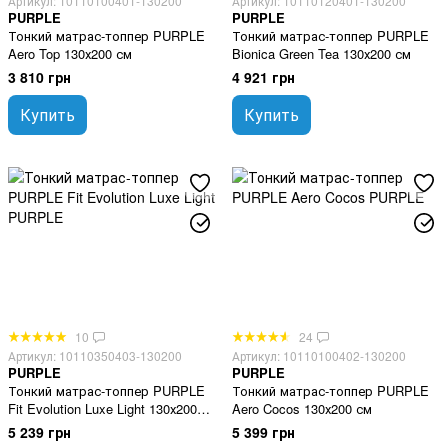
Артикул: 10110100401-130200
Артикул: 10110120401-130200
PURPLE
PURPLE
Тонкий матрас-топпер PURPLE
Тонкий матрас-топпер PURPLE
Aero Top 130х200 см
Bionica Green Tea 130х200 см
3 810 грн
4 921 грн
Купить
Купить
10
24
Артикул: 10110350403-130200
Артикул: 10110100402-130200
PURPLE
PURPLE
Тонкий матрас-топпер PURPLE
Тонкий матрас-топпер PURPLE
Fit Evolution Luxe Light 130х200
Aero Cocos 130х200 см
см
5 239 грн
5 399 грн