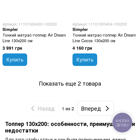
Артикул: 11101300403-130200
Артикул: 11101300404-130200
Simpler
Simpler
Тонкий матрас-топпер Air Dream
Тонкий матрас-топпер Air Dream
Line 130х200 см
Line Cocos 130х200 см
3 991 грн
4 160 грн
Купить
Купить
Показать еще 2 товара
Назад
Вперед
1
из 2
Топпер 130х200: особенности, преимущества и
КНОПКА
ЗВ'ЯЗКУ
недостатки
Для того чтобы отдых и сон были полноценными, важно