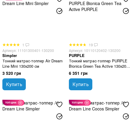
1
19
Артикул: 11101300401-130200
Артикул: 10110120402-130200
Simpler
PURPLE
Тонкий матрас-топпер Air Dream
Тонкий матрас-топпер PURPLE
Line Mini 130х200 см
Bionica Green Tea Active 130х200
см
3 520 грн
6 351 грн
Купить
Купить