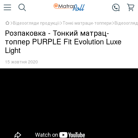
Відеоогляди продукції
Тонкі матраци-топпери
Відеоогляд
Розпаковка - Тонкий матрац-
топпер PURPLE Fit Evolution Luxe
Light
15 жовтня 2020