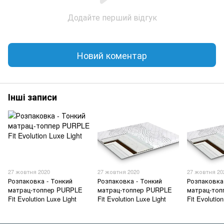
Додайте перший відгук
Новий коментар
Інші записи
27 жовтня 2020
27 жовтня 2020
27 жовтня 20
Розпаковка - Тонкий
Розпаковка - Тонкий
Розпаковка
матрац-топпер PURPLE
матрац-топпер PURPLE
матрац-то
Fit Evolution Luxe Light
Fit Evolution Luxe Light
Fit Evolutio