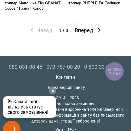
топпер MatroLuxe Flip GRANAT
топпер PURPLE Fit Evolution
Cocos / Гранат Кокос
Назад
Вперед
1
з 3
080 031 08 45
073 757 00 20
0 800 33 52 06
КНОПКА
ЗВ'ЯЗКУ
Контакти
Повна версія сайту
© 2014—2026
MatrasRoll всі права захищені.
Офіційний інтернет-магазин виробника топерів SleepTech
Будь-яке використання інформації з сайту без письмового
дозволу адміністрації заборонено!
Укр
Рус