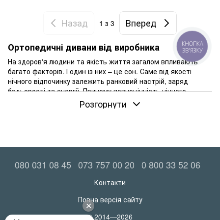
Назад
Вперед
1
з 3
Ортопедичні дивани від виробника
КНОПКА
ЗВ'ЯЗКУ
На здоров'я людини та якість життя загалом впливають
багато факторів. І один із них – це сон. Саме від якості
нічного відпочинку залежить ранковий настрій, заряд
бадьорості та енергії. Причому повноцінність нічного
відпочинку безпосередньо визначають характеристики
Розгорнути
спального місця. І чудовим вибором із цієї точки зору може
стати ортопедичний диван.
Головна особливість таких м'яких меблів полягає в
наявності подушок зі спеціальною внутрішньою частиною.
Вони добре підтримують хребет і дозволяють повноцінно
080 031 08 45
073 757 00 20
0 800 33 52 06
розслабити м'язи. Як результат, відмінне самопочуття та
ніякої втоми щоранку.
Контакти
Переваги ортопедичних диванів
Повна версія сайту
Диван з ортопедичним спальним місцем – це м'які меблі, які
використовуються насамперед для щоденного сну. Як
© 2014—2026