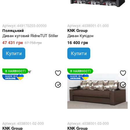
Артикул: 449170203-00000
Артикул: 4038001-01-000
Поляцький
KNK Group
Диван кутовий RidneTUT Stiller
Диван Купідон
47 431 грн
16 400 грн
67 758 грн
Купити
Купити
В НАЯВНОСТІ
В НАЯВНОСТІ
Артикул: 4038001-02-000
Артикул: 4038001-03-000
KNK Group
KNK Group