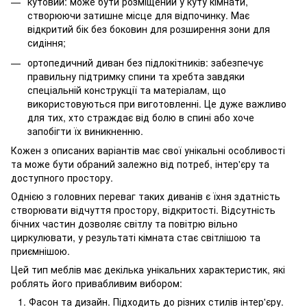
кутовий: може бути розміщений у куту кімнати,
створюючи затишне місце для відпочинку. Має
відкритий бік без боковин для розширення зони для
сидіння;
ортопедичний диван без підлокітників: забезпечує
правильну підтримку спини та хребта завдяки
спеціальній конструкції та матеріалам, що
використовуються при виготовленні. Це дуже важливо
для тих, хто страждає від болю в спині або хоче
запобігти їх виникненню.
Кожен з описаних варіантів має свої унікальні особливості
та може бути обраний залежно від потреб, інтер'єру та
доступного простору.
Однією з головних переваг таких диванів є їхня здатність
створювати відчуття простору, відкритості. Відсутність
бічних частин дозволяє світлу та повітрю вільно
циркулювати, у результаті кімната стає світлішою та
приємнішою.
Цей тип меблів має декілька унікальних характеристик, які
роблять його привабливим вибором:
Фасон та дизайн. Підходить до різних стилів інтер'єру.