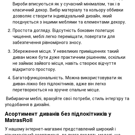
Вироби вписуються як у сучасний мінімалізм, так і в
класичний декор. Вибір матеріалу та кольору оббивки
дозволяє створити індивідуальний дизайн, який
поєднується з іншими меблями та елементами декору.
Простота догляду. Відсутність боковин полегшує
чищення, меблі легко переміщати, повертати для
забезпечення рівномірного зносу.
Збереження місця. У невеликих приміщеннях такий
диван може бути дуже практичним рішенням, оскільки
не займає зайвого місця, навіть створює відчуття
відкритого простору.
Багатофункціональність. Можна використовувати як
диван-ліжко без підлокітників, адже він легко
перетворюється на зручне спальне місце.
Вибираючи меблі, врахуйте свої потреби, стиль інтер'єру та
уподобання в дизайні.
Асортимент диванів без підлокітників у
MatrasRoll
У нашому інтернет-магазині представлений широкий і
різноманітний асортимент, до якого входять моделі, що