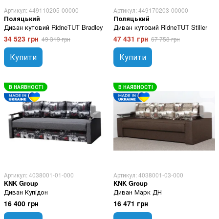
Артикул: 449110205-00000
Артикул: 449170203-00000
Поляцький
Поляцький
Диван кутовий RidneTUT Bradley
Диван кутовий RidneTUT Stiller
34 523 грн
47 431 грн
49 319 грн
67 758 грн
Купити
Купити
В НАЯВНОСТІ
В НАЯВНОСТІ
Артикул: 4038001-01-000
Артикул: 4038001-03-000
KNK Group
KNK Group
Диван Купідон
Диван Марк ДН
16 400 грн
16 471 грн