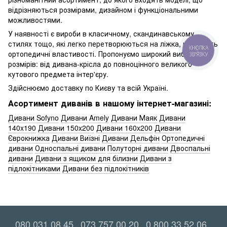
відрізняються розмірами, дизайном і функціональними
можливостями.
У наявності є вироби в класичному, скандинавському
стилях тощо, які легко перетворюються на ліжка, що мають
КНОПКА
ортопедичні властивості. Пропонуємо широкий вибір
ЗВ'ЯЗКУ
розмірів: від дивана-крісла до повноцінного великого
кутового предмета інтер'єру.
Здійснюємо доставку по Києву та всій Україні.
Асортимент диванів в нашому інтернет-магазині:
Дивани Sofyno
Дивани Amely
Дивани Маяк
Дивани
140x190
Дивани 150x200
Дивани 160x200
Дивани
Єврокнижка
Дивани Виїзні
Дивани Дельфін
Ортопедичні
дивани
Односпальні дивани
Полуторні дивани
Двоспальні
дивани
Дивани з ящиком для білизни
Дивани з
підлокітниками
Дивани без підлокітників
080 031 08 45
073 757 00 20
0 800 33 52 06