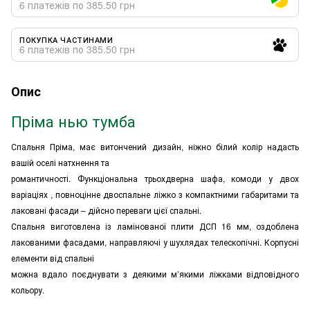
6 платежів по 385.50 грн
ПОКУПКА ЧАСТИНАМИ
6 платежів по 385.50 грн
Опис
Пріма нью тумба
Спальня Пріма, має витончений дизайн, ніжно білий колір надасть
вашій оселі натхнення та
романтичності. Функціональна трьохдверна шафа, комоди у двох
варіаціях , повноцінне двоспальне ліжко з компактними габаритами та
лаковані фасади – дійсно переваги цієї спальні.
Спальня виготовлена із ламінованої плити ДСП 16 мм, оздоблена
лакованими фасадами, направляючі у шухлядах телескопічні. Корпусні
елементи від спальні
можна вдало поєднувати з деякими м’якими ліжками відповідного
кольору.