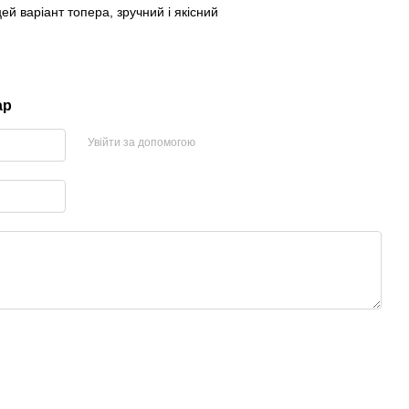
й варіант топера, зручний і якісний
ар
Увійти за допомогою