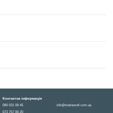
Контактна інформація
080 031 08 45
info@matrasroll.com.ua
073 757 00 20