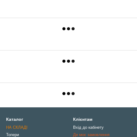
Каталог
Клієнтам
НА СКЛАДІ
Вхід до кабінету
Топери
Де моє замовлення