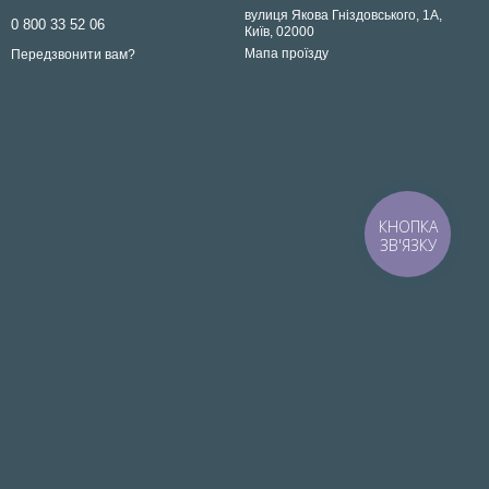
вулиця Якова Гніздовського, 1А,
0 800 33 52 06
Київ, 02000
Мапа проїзду
Передзвонити вам?
КНОПКА
ЗВ'ЯЗКУ