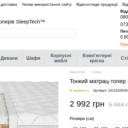
 доставка
Умови використання сайту
Відеоогляди продукції
Ві
080
оперів SleepTech™
073
0 8
Пер
Корпусні
Комп'ютерні
Дивани
Шафи
Ст
меблі
крісла
MatrasRoll
Топери
Тонкий матрац-топер 
В наявності
Артикул: 1011033040
2 992 грн
5 984 
Розміри (см)