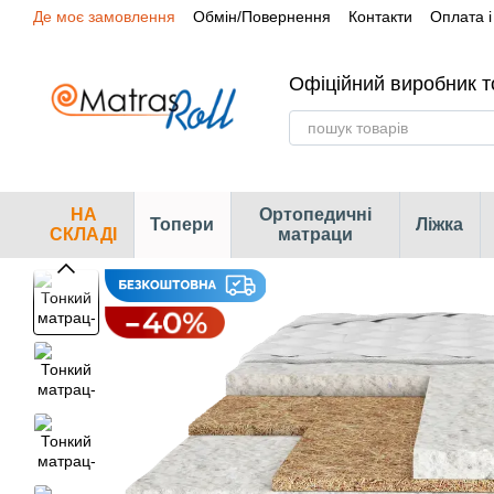
Де моє замовлення
Обмін/Повернення
Контакти
Оплата і
Перейти до основного контенту
Сертифікати
Наші магазини
Офіційний виробник т
НА
Ортопедичні
Топери
Ліжка
СКЛАДІ
матраци