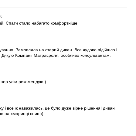
06
ий. Спати стало набагато комфортніше.
0
вування. Замовляла на старий диван. Все чудово підійшло і
 Дякую Компанії Матрасролл, особливо консультантам.
тепер усім рекомендую!)
у і все ж наважилась, це було дуже вірне рішення! диван
че на хмаринці спиш))
3