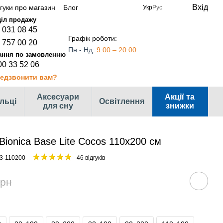
Вхід
дгуки про магазин
Блог
Укр
Рус
 031 08 45
Графік роботи:
 757 00 20
Пн - Нд:
9:00 – 20:00
00 33 52 06
едзвонити вам?
Аксесуари
Акції та
ільці
Освітлення
для сну
знижки
Bionica Base Lite Cocos 110x200 см
3-110200
46 відгуків
грн