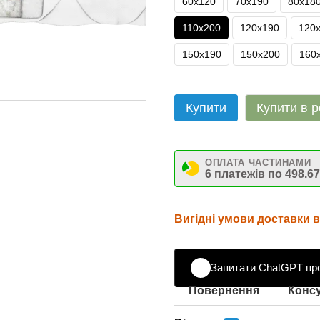
60х120
70х190
80х18
110х200
120х190
120
150х190
150х200
160
Купити
Купити в р
ОПЛАТА ЧАСТИНАМИ
6 платежів по 498.67
Вигідні умови доставки ві
Запитати ChatGPT пр
Повернення
Консу