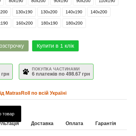
0
80х190
80х200
90х190
90х200
110х190
х200
130х190
130х200
140х190
140х200
х190
160х200
180х190
180х200
озстрочку
Купити в 1 клік
ПОКУПКА ЧАСТИНАМИ
 грн
6 платежів по 498.67 грн
д MatrasRoll по всій Україні
о товар
льтація
Доставка
Оплата
Гарантія