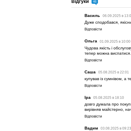
Відгуки
46
Василь
06.09.2025 в 13:
Дуже сподобався, якісн
Відповісти
Ольга
01.09.2025 в 10:0
Чудова якість і обслуго
тепер можна виспатися.
Відповісти
Саша
05.08.2025 в 22:01
купував із сумнівом, а 
Відповісти
Іра
05.08.2025 в 18:10
довго думала про покупк
вирівняв майстерно, на
Відповісти
Вадим
03.08.2025 в 09:2