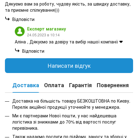
Дякуємо вам за роботу, чудову якість, за швидку доставку,
та приємне спілкування)))
Відповісти
Експерт магазину
24.05.2023 в 10:14
Аліна , Дякуємо за довіру та вибір нашої компанії ❤
Відповісти
Написати відгук
Доставка
Оплата
Гарантія
Повернення
К
Доставка на більшість товару БЕЗКОШТОВНА по Києву.
Перелік акційної продукції уточнюйте у менеджера.
Ми є партнерами Нової пошти, у нас найдешевша
логістика зі знижками до 70% від вартості послуг
перевізника.
Також надаємо послуги по підйому, заносу та зборці у