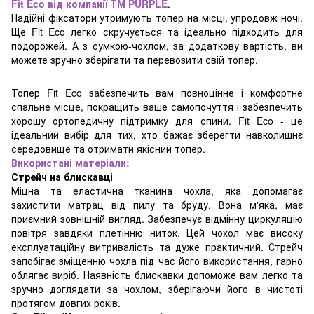
Fit Eco від компанії ТМ PURPLE
.
Надійні фіксатори утримують топер на місці, упродовж ночі.
Ще Fit Eco легко скручується та ідеально підходить для
подорожей. А з сумкою-чохлом, за додаткову вартість, ви
можете зручно зберігати та перевозити свій топер.
Топер Fit Eco забезпечить вам повноцінне і комфортне
спальне місце, покращить ваше самопочуття і забезпечить
хорошу ортопедичну підтримку для спини. Fit Eco - це
ідеальний вибір для тих, хто бажає зберегти навколишнє
середовище та отримати якісний топер.
Використані матеріали:
Стрейч на блискавці
Міцна та еластична тканина чохла, яка допомагає
захистити матрац від пилу та бруду. Вона м'яка, має
приємний зовнішній вигляд. Забезпечує відмінну циркуляцію
повітря завдяки плетінню ниток. Цей чохол має високу
експлуатаційну витривалість та дуже практичний. Стрейч
запобігає зміщенню чохла під час його використання, гарно
облягає виріб. Наявність блискавки допоможе вам легко та
зручно доглядати за чохлом, зберігаючи його в чистоті
протягом довгих років.