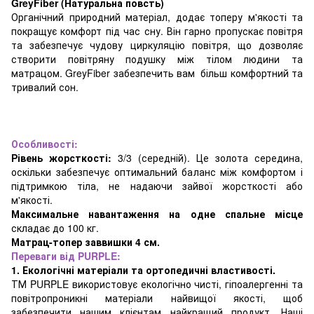
GreyFiber (Натуральна повсть)
Органічний природний матеріал, додає топеру м'якості та
покращує комфорт під час сну. Він гарно пропускає повітря
та забезпечує чудову циркуляцію повітря, що дозволяє
створити повітряну подушку між тілом людини та
матрацом. GreyFiber забезпечить вам більш комфортний та
тривалий сон.
Особливості:
Рівень жорсткості:
3/3 (середній). Це золота середина,
оскільки забезпечує оптимальний баланс між комфортом і
підтримкою тіла, не надаючи зайвої жорсткості або
м'якості.
Максимальне навантаження на одне спальне місце
складає до 100 кг.
Матрац-топер заввишки 4 см.
Переваги від PURPLE:
1. Екологічні матеріали та ортопедичні властивості.
ТМ PURPLE використовує екологічно чисті, гіпоалергенні та
повітропроникні матеріали найвищої якості, щоб
забезпечити нашим клієнтам найкращий продукт. Наші