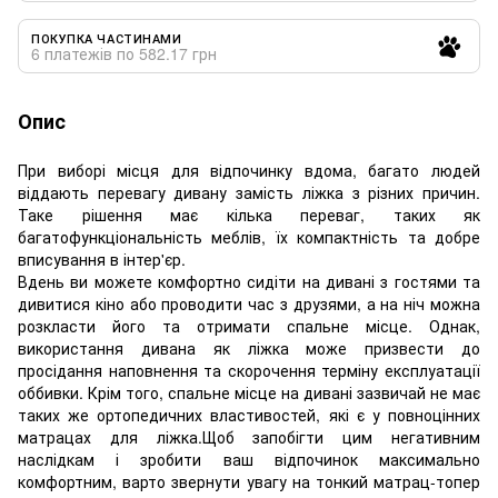
ПОКУПКА ЧАСТИНАМИ
6 платежів по 582.17 грн
Опис
При виборі місця для відпочинку вдома, багато людей
віддають перевагу дивану замість ліжка з різних причин.
Таке рішення має кілька переваг, таких як
багатофункціональність меблів, їх компактність та добре
вписування в інтер'єр.
Вдень ви можете комфортно сидіти на дивані з гостями та
дивитися кіно або проводити час з друзями, а на ніч можна
розкласти його та отримати спальне місце. Однак,
використання дивана як ліжка може призвести до
просідання наповнення та скорочення терміну експлуатації
оббивки. Крім того, спальне місце на дивані зазвичай не має
таких же ортопедичних властивостей, які є у повноцінних
матрацах для ліжка.Щоб запобігти цим негативним
наслідкам і зробити ваш відпочинок максимально
комфортним, варто звернути увагу на тонкий матрац-топер