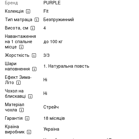
Бренд
PURPLE
Колекція
Fit
Тип матраца
Безпружинний
Висота, см
4
Навантаження
на 1 спальне
до 100 кг
місце
Жорсткість
3/3
Шари
1. Натуральна повсть
наповнення
Ефект Зима-
Ні
Літо
Чохол на
Ні
блискавці
Матеріал
Стрейч
чохла
Гарантія
18 місяців
Країна
Україна
виробник