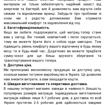
матеріали не тільки забезпечують надійний захист від
алергенів та бактерій, але й дозволяють вам відчути себе
свіжим та відновленим вранці. Забудьте про проблеми зі
сном ми з радістю допоможемо Вам отримати
максимальний комфорт та задоволення від сну.
2. Багатофункціональність.
Якщо ви любите подорожувати, цей матрац-топер стане
вам у нагоді. Він тонкий, компактний і легко скручується,
тому ви можете брати його з собою куди завгодно. Тож
підвищить рівень комфорту вашого відпочинку в будь-якому
місці та в будь-який час. Додатково ви можете придбати
сумку-чохол для ще більш зручного зберігання та
транспортування вашого топера.
3. Доступна ціна.
Ми пропонуємо високоякісну продукцію за доступну ціну,
оскільки маємо потужне виробництво в Україні. Це дозволяє
нам знизити витрати, а вам заощадити кошти.
4. Швидке виготовлення та оперативна доставка.
В нашому інтернет-магазині завжди в наявності більшість
популярних розмірів матраців. Індивідуальне виготовлення
матраців займає лише 5-7 робочих днів, а доставка по всій
Україні протягом 2-5 робочих днів здійснюється завдяки