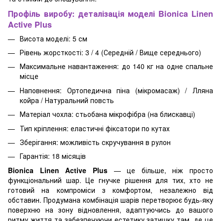
Профіль виробу: деталізація моделі Bionica Linen
Active Plus
Висота моделі: 5 см
Рівень жорсткості: 3 / 4 (Середній / Вище середнього)
Максимальне навантаження: до 140 кг на одне спальне
місце
Наповнення: Ортопедична піна (мікромасаж) / Лляна
койра / Натуральний повсть
Матеріал чохла: стьобана мікрофібра (на блискавці)
Тип кріплення: еластичні фіксатори по кутах
Зберігання: можливість скручування в рулон
Гарантія: 18 місяців
Bionica Linen Active Plus
— це більше, ніж просто
функціональний шар. Це гнучке рішення для тих, хто не
готовий на компроміси з комфортом, незалежно від
обставин. Продумана комбінація шарів перетворює будь-яку
поверхню на зону відновлення, адаптуючись до вашого
ритму життя та забезпечуючи естетику затишку там, де це