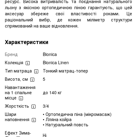
ресурс. Висока витривалість та поєднання натурального
льону з якісною ортопедичною піною гарантують, що цей
аксесуар збереже свої властивості роками. Це
раціональний вибір, де кожен міліметр структури
спрямований на ваше відновлення.
Характеристики
Бренд
Bionica
Колекція
Bionica Linen
Тип матраца
Тонкий матрац-топер
Висота, см
5
Навантаження
на 1 спальне
до 140 кг
місце
Жорсткість
3/4
Шари
• Ортопедична піна (мікромасаж)
наповнення
• Лляна койра
• Натуральний повсть
Ефект Зима-
Ні