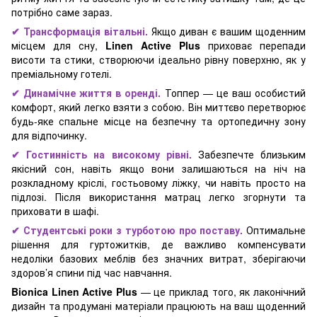
потрібно саме зараз.
✔ Трансформація вітальні.
Якщо диван є вашим щоденним
місцем для сну,
Linen Active Plus
приховає перепади
висоти та стики, створюючи ідеально рівну поверхню, як у
преміальному готелі.
✔ Динамічне життя в оренді.
Топпер — це ваш особистий
комфорт, який легко взяти з собою. Він миттєво перетворює
будь-яке спальне місце на безпечну та ортопедичну зону
для відпочинку.
✔ Гостинність на високому рівні.
Забезпечте близьким
якісний сон, навіть якщо вони залишаються на ніч на
розкладному кріслі, гостьовому ліжку, чи навіть просто на
підлозі. Після використання матрац легко згорнути та
приховати в шафі.
✔ Студентські роки з турботою про поставу.
Оптимальне
рішення для гуртожитків, де важливо компенсувати
недоліки базових меблів без значних витрат, зберігаючи
здоров’я спини під час навчання.
Bionica Linen Active Plus
— це приклад того, як лаконічний
дизайн та продумані матеріали працюють на ваш щоденний