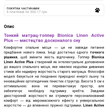
ПОКУПКА ЧАСТИНАМИ
6 платежів по 300.17 грн
Опис
Тонкий матрац-топпер Bionica Linen Active
Plus — мистецтво досконалого сну
Комфортне спальне місце — це не завжди питання
придбання нового ліжка. Іноді достатньо одного
точного
рішення
, щоб змінити якість відпочинку. Топпер
Bionica
Linen Active Plus
створений як інтелектуальне доповнення
до вашого спального місця, яке нівелює недоліки диванних
стиків або надмірну жорсткість старого матраца. Філософія
моделі базується на поєднанні природної енергії льону та
інноваційних ортопедичних пінистих структур. Висота 5 см є
оптимальною: вона не перевантажує простір, але
забезпечує необхідну підтримку хребта. Завдяки
двосторонній жорсткості ви отримуєте персоналізований
комфорт — від мікромасажного ефекту з універсальною
жорстістю — до впевненої пружної підтримки.
Linen Active