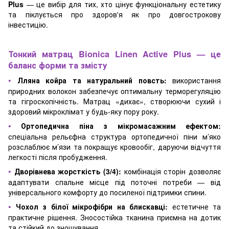
Plus
— це вибір для тих, хто цінує функціональну естетику
та піклується про здоров'я як про довгострокову
інвестицію.
Тонкий матрац Bionica Linen Active Plus — це
баланс форми та змісту
•
Лляна койра та натуральний повсть:
використання
природних волокон забезпечує оптимальну терморегуляцію
та гігроскопічність. Матрац «дихає», створюючи сухий і
здоровий мікроклімат у будь-яку пору року.
•
Ортопедична піна з мікромасажним ефектом:
спеціальна рельєфна структура ортопедичної піни м’яко
розслаблює м’язи та покращує кровообіг, даруючи відчуття
легкості після пробудження.
•
Дворівнева жорсткість (3/4):
комбінація сторін дозволяє
адаптувати спальне місце під поточні потреби — від
універсального комфорту до посиленої підтримки спини.
•
Чохол з білої мікрофібри на блискавці:
естетичне та
практичне рішення. Зносостійка тканина приємна на дотик
та стійкий до зношування.