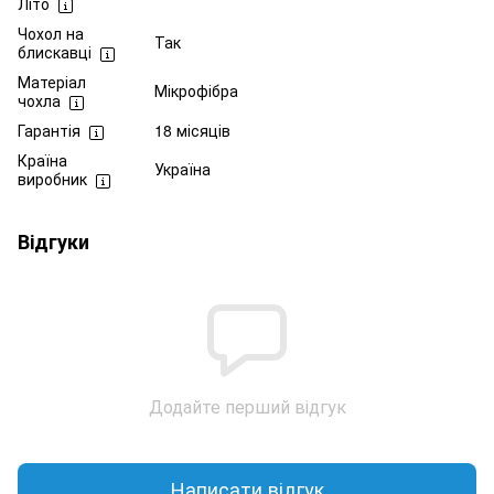
Літо
Чохол на
Так
блискавці
Матеріал
Мікрофібра
чохла
Гарантія
18 місяців
Країна
Україна
виробник
Відгуки
Додайте перший відгук
Написати відгук