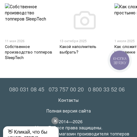
11 мая 2026
13 октября 2025
1 июля 2025
Собственное
Какой наполнитель
Как сложи
производство топперов
выбрать?
на резинке
SleepTech
КНОПКА
ЗВ'ЯЗКУ
080 031 08 45
073 757 00 20
0 800 33 52 06
Контакты
Полная версия сайта
© 2014—2026
MatrasRoll все права защищены.
Официальный интернет-магазин производителя топперов