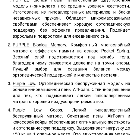
модель («зима-лето») со средним уровнем жесткости.
Изготовлена из гипоаллергенных материалов и блока
независимых пружин. Обладает микромассажными
свойствами, обеспечивает хорошую ортопедическую
поддержку без эффекта проваливания. Подойдет
взрослым и подросткам для ежедневного сна.
PURPLE Bionica Memory
. Комфортный многослойный
матрас с эффектом памяти на основе Pocket Spring.
Верхний слой подстраивается под изгибы тела,
благодаря чему снижается давление на точки опоры.
Лучший выбор для создания баланса между
ортопедической поддержкой и мягкостью постели.
Purple Low
. Ортопедическая беспружинная модель на
основе инновационной пены AirFoam. Отличное решение
для тех, кто подыскивает легкий гипоаллергенный
матрас с хорошей воздухопроницаемостью.
Purple Low Cocos
. Легкий гипоаллергенный
беспружинный матрас. Сочетание пены AirFoam и
кокосовой койры обеспечивает оптимальную жесткость
и ортопедическую поддержку. Выдерживает нагрузку до
150 кг на 1 спальное место. Это двухсторонняя модель