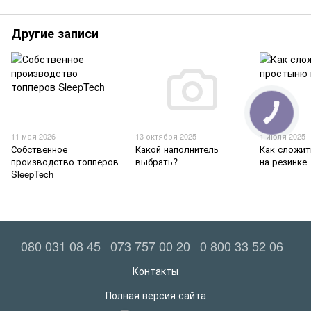
Другие записи
11 мая 2026
13 октября 2025
1 июля 2025
Собственное
Какой наполнитель
Как сложи
производство топперов
выбрать?
на резинке
SleepTech
080 031 08 45
073 757 00 20
0 800 33 52 06
Контакты
Полная версия сайта