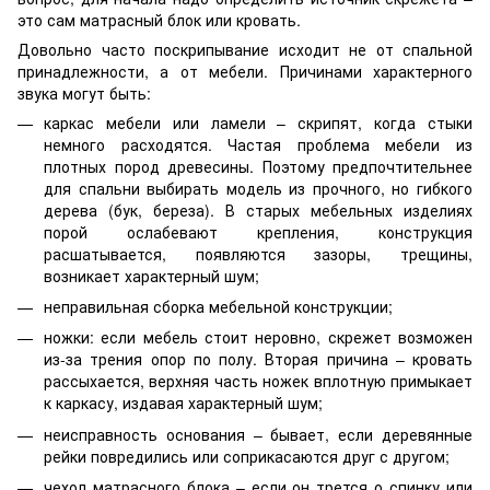
это сам матрасный блок или кровать.
Довольно часто поскрипывание исходит не от спальной
принадлежности, а от мебели. Причинами характерного
звука могут быть:
каркас мебели или ламели – скрипят, когда стыки
немного расходятся. Частая проблема мебели из
плотных пород древесины. Поэтому предпочтительнее
для спальни выбирать модель из прочного, но гибкого
дерева (бук, береза). В старых мебельных изделиях
порой ослабевают крепления, конструкция
расшатывается, появляются зазоры, трещины,
возникает характерный шум;
неправильная сборка мебельной конструкции;
ножки: если мебель стоит неровно, скрежет возможен
из-за трения опор по полу. Вторая причина – кровать
рассыхается, верхняя часть ножек вплотную примыкает
к каркасу, издавая характерный шум;
неисправность основания – бывает, если деревянные
рейки повредились или соприкасаются друг с другом;
чехол матрасного блока – если он трется о спинку или