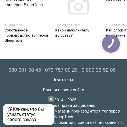
11 мая 2026
13 октября 2025
1 июля 2025
Собственное
Какой наполнитель
Как сложи
производство топперов
выбрать?
на резинке
SleepTech
КНОПКА
ЗВ'ЯЗКУ
080 031 08 45
073 757 00 20
0 800 33 52 06
Контакты
Полная версия сайта
© 2014—2026
MatrasRoll все права защищены.
Официальный интернет-магазин производителя топперов
SleepTech
Любое использование информации с сайта без письменного