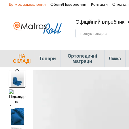
Де моє замовлення
Обмін/Повернення
Контакти
Оплата і
Перейти до основного контенту
Сертифікати
Наші магазини
Офіційний виробник т
НА
Ортопедичні
Топери
Ліжка
СКЛАДІ
матраци