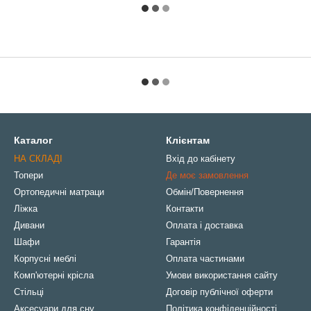
Каталог
Клієнтам
НА СКЛАДІ
Вхід до кабінету
Топери
Де моє замовлення
Ортопедичні матраци
Обмін/Повернення
Ліжка
Контакти
Дивани
Оплата і доставка
Шафи
Гарантія
Корпусні меблі
Оплата частинами
Комп'ютерні крісла
Умови використання сайту
Стільці
Договір публічної оферти
Аксесуари для сну
Політика конфіденційності