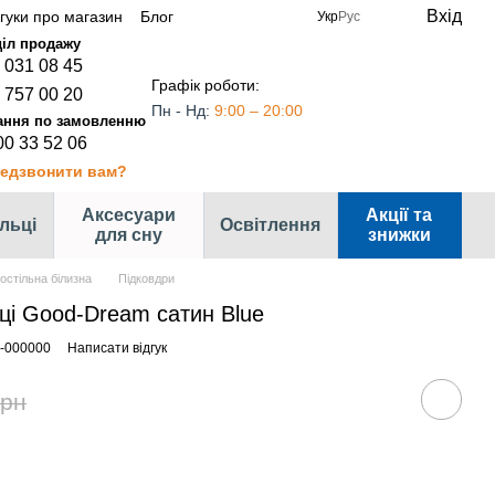
Вхід
дгуки про магазин
Блог
Укр
Рус
 031 08 45
Графік роботи:
 757 00 20
Пн - Нд:
9:00 – 20:00
00 33 52 06
едзвонити вам?
Аксесуари
Акції та
ільці
Освітлення
для сну
знижки
остільна білизна
Підковдри
ці Good-Dream сатин Blue
-000000
Написати відгук
грн