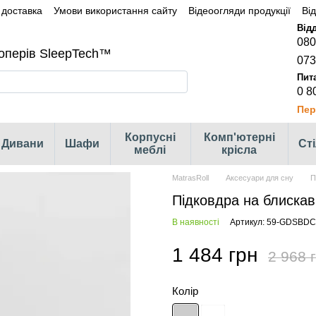
 доставка
Умови використання сайту
Відеоогляди продукції
Ві
080
оперів SleepTech™
073
0 8
Пер
Корпусні
Комп'ютерні
Дивани
Шафи
Ст
меблі
крісла
MatrasRoll
Аксесуари для сну
П
Підковдра на блискав
В наявності
Артикул: 59-GDSBDC
1 484 грн
2 968 
Колір