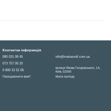
Контактна інформація
080 031 08 45
info@matrasroll.com.ua
073 757 00 20
вулиця Якова Гніздовського, 1А,
0 800 33 52 06
Київ, 02000
Мапа проїзду
Передзвонити вам?