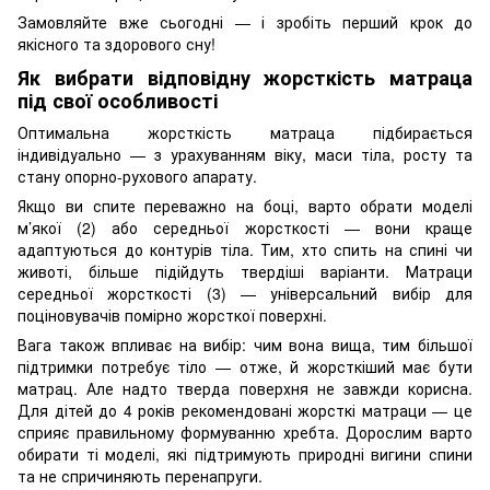
Замовляйте вже сьогодні — і зробіть перший крок до
якісного та здорового сну!
Як вибрати відповідну жорсткість матраца
під свої особливості
Оптимальна жорсткість матраца підбирається
індивідуально — з урахуванням віку, маси тіла, росту та
стану опорно-рухового апарату.
Якщо ви спите переважно на боці, варто обрати моделі
м’якої (2) або середньої жорсткості — вони краще
адаптуються до контурів тіла. Тим, хто спить на спині чи
животі, більше підійдуть твердіші варіанти. Матраци
середньої жорсткості (3) — універсальний вибір для
поціновувачів помірно жорсткої поверхні.
Вага також впливає на вибір: чим вона вища, тим більшої
підтримки потребує тіло — отже, й жорсткіший має бути
матрац. Але надто тверда поверхня не завжди корисна.
Для дітей до 4 років рекомендовані жорсткі матраци — це
сприяє правильному формуванню хребта. Дорослим варто
обирати ті моделі, які підтримують природні вигини спини
та не спричиняють перенапруги.