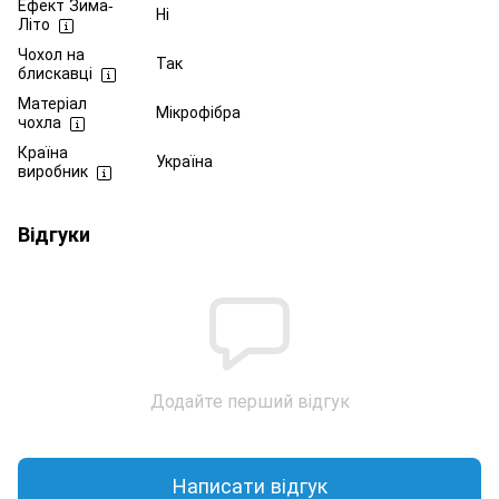
Ефект Зима-
Ні
Літо
Чохол на
Так
блискавці
Матеріал
Мікрофібра
чохла
Країна
Україна
виробник
Відгуки
Додайте перший відгук
Написати відгук