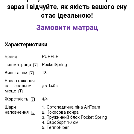
зараз і відчуйте, як якість вашого сну
стає ідеальною!
Замовити матрац
Характеристики
Бренд
PURPLE
Тип матраца
PocketSpring
Висота, см
18
Навантаження
на 1 спальне
до 140 кг
місце
Жорсткість
4/4
Шари
1. Ортопедична піна AirFoam
наповнення
2. Кокосова койра
3. Пружинний блок Pocket Spring
4. Євроборт 10 см
5. TermoFiber