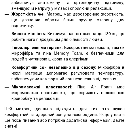
забезпечує анатомічну та ортопедичну підтримку,
зменшуючи напругу у м’язах і сприяючи релаксації.
Жорсткість 4/4
: Матрац має двосторонню жорсткість,
що дозволяє обрати більш зручну сторону для
відпочинку.
Висока міцність
: Витримує навантаження до 130 кг, що
робить його підходящим для більшості людей.
Гіпоалергенні матеріали
: Використані матеріали, такі як
мікрофібра та піна Memory Foam, є безпечними для
людей з чутливою шкірою та алергіями.
Комфортний сон незалежно від сезону
: Мікрофібра в
чохлі матраца допомагає регулювати температуру,
забезпечуючи комфортний сон незалежно від сезону.
Мікромасажні властивості
: Піна Air Foam має
мікромасажні властивості, що сприяють поліпшенню
кровообігу та релаксації.
Цей матрац ідеально підходить для тих, хто шукає
комфортний та здоровий сон для всієї родини. Якщо у вас є
ще якісь питання або потрібна додаткова інформація, дайте
знати!