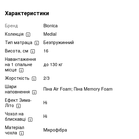
Характеристики
Бренд
Bionica
Колекція
Medial
Тип матраца
Безпружинний
Висота, см
16
Навантаження
на 1 спальне
до 130 кг
місце
Жорсткість
2/3
Шари
Піна Air Foam; Піна Memory Foam
наповнення
Ефект Зима-
Ні
Літо
Чохол на
Ні
блискавці
Матеріал
Мікрофібра
чохла