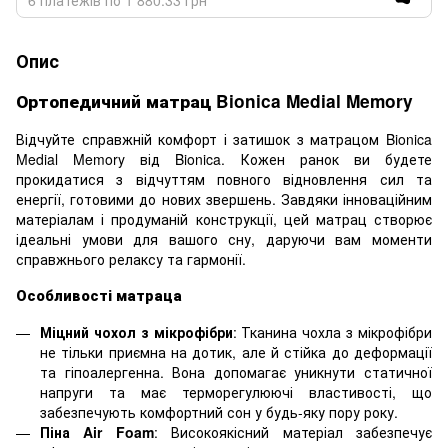
Опис
Ортопедичний матрац Bionica Medial Memory
Відчуйте справжній комфорт і затишок з матрацом Bionica
Medial Memory від Bionica. Кожен ранок ви будете
прокидатися з відчуттям повного відновлення сил та
енергії, готовими до нових звершень. Завдяки інноваційним
матеріалам і продуманій конструкції, цей матрац створює
ідеальні умови для вашого сну, даруючи вам моменти
справжнього релаксу та гармонії.
Особливості матраца
Міцний чохол з мікрофібри
: Тканина чохла з мікрофібри
не тільки приємна на дотик, але й стійка до деформації
та гіпоалергенна. Вона допомагає уникнути статичної
напруги та має терморегулюючі властивості, що
забезпечують комфортний сон у будь-яку пору року.
Піна Air Foam
: Високоякісний матеріал забезпечує