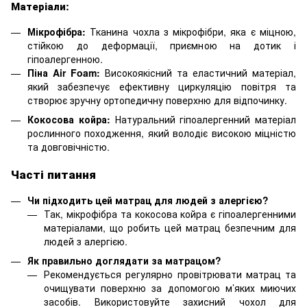
Матеріали:
Мікрофібра:
Тканина чохла з мікрофібри, яка є міцною,
стійкою до деформації, приємною на дотик і
гіпоалергенною.
Піна Air Foam:
Високоякісний та еластичний матеріал,
який забезпечує ефективну циркуляцію повітря та
створює зручну ортопедичну поверхню для відпочинку.
Кокосова койра:
Натуральний гіпоалергенний матеріал
рослинного походження, який володіє високою міцністю
та довговічністю.
Часті питання
Чи підходить цей матрац для людей з алергією?
Так, мікрофібра та кокосова койра є гіпоалергенними
матеріалами, що робить цей матрац безпечним для
людей з алергією.
Як правильно доглядати за матрацом?
Рекомендується регулярно провітрювати матрац та
очищувати поверхню за допомогою м’яких миючих
засобів. Використовуйте захисний чохол для