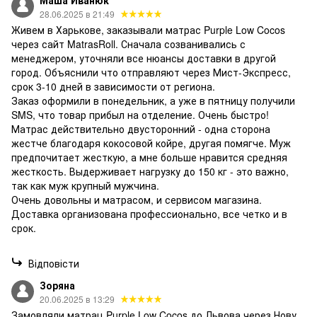
28.06.2025 в 21:49
Живем в Харькове, заказывали матрас Purple Low Cocos
через сайт MatrasRoll. Сначала созванивались с
менеджером, уточняли все нюансы доставки в другой
город. Объяснили что отправляют через Мист-Экспресс,
срок 3-10 дней в зависимости от региона.
Заказ оформили в понедельник, а уже в пятницу получили
SMS, что товар прибыл на отделение. Очень быстро!
Матрас действительно двусторонний - одна сторона
жестче благодаря кокосовой койре, другая помягче. Муж
предпочитает жесткую, а мне больше нравится средняя
жесткость. Выдерживает нагрузку до 150 кг - это важно,
так как муж крупный мужчина.
Очень довольны и матрасом, и сервисом магазина.
Доставка организована профессионально, все четко и в
срок.
Відповісти
Зоряна
20.06.2025 в 13:29
Замовляли матрац Purple Low Cocos до Львова через Нову