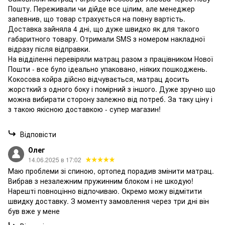
Пошту. Переживали чи дійде все цілим, але менеджер
запевнив, що товар страхується на повну вартість.
Доставка зайняла 4 дні, що дуже швидко як для такого
габаритного товару. Отримали SMS з номером накладної
відразу після відправки.
На відділенні перевіряли матрац разом з працівником Нової
Пошти - все було ідеально упаковано, ніяких пошкоджень.
Кокосова койра дійсно відчувається, матрац досить
жорсткий з одного боку і помірний з іншого. Дуже зручно що
можна вибирати сторону залежно від потреб. За таку ціну і
з такою якісною доставкою - супер магазин!
Відповісти
Олег
14.06.2025 в 17:02
Маю проблеми зі спиною, ортопед порадив змінити матрац.
Вибрав з незалежним пружинним блоком і не шкодую!
Нарешті повноцінно відпочиваю. Окремо можу відмітити
швидку доставку. З моменту замовлення через три дні він
був вже у мене