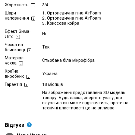
Жорсткість
3/4
Шари
1. Ортопедична піна AirFoam
наповнення
2. Ортопедична піна AirFoam
3. Кокосова койра
Ефект Зима-
Ні
Літо
Чохол на
Так
блискавці
Матеріал
Стьобана біла мікрофібра
чохла
Країна
Україна
виробник
Гарантія
18 місяців
На зображенні представлена 3D модель
товару. Будь ласка, зверніть увагу, що
візуально він може відрізнятись, проте на
технічні властивості це не впливає
Відгуки
7
Маша Иванюк