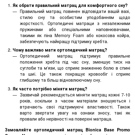
Як обрати правильний матрац для комфортного сну?
Правильний матрац повинен відповідати вашій вазі,
стилю сну та особистим уподобанням щодо
жорсткості. Ортопедичні матраци з незалежними
пружинами або спеціальними наповнювачами,
такими як піна Memory Foam або кокосова койра,
забезпечують найкращу підтримку хребта.
Чому важливо мати ортопедичний матрац?
Ортопедичний матрац підтримує правильне
положення хребта під час сну, зменшує тиск на
суглоби та м'язи, що сприяє зниженню болю в спині
та шиї. Це також покращує кровообіг і сприяє
глибшому та більш відновлюючому сну.
Як часто потрібно міняти матрац?
Зазвичай рекомендується міняти матрац кожні 7-10
років, оскільки з часом матеріали зношуються і
втрачають свої підтримуючі властивості. Також
варто звертати увагу на ознаки зносу, такі як
провали або нерівності на поверхні матраца.
Замовляйте ортопедичний матрац Bionica Base Promo