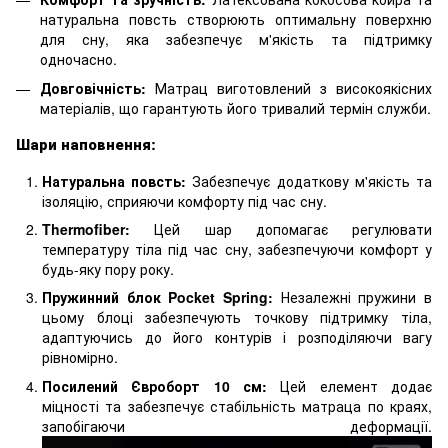
натуральна повсть створюють оптимальну поверхню
для сну, яка забезпечує м'якість та підтримку
одночасно.
Довговічність:
Матрац виготовлений з високоякісних
матеріалів, що гарантують його тривалий термін служби.
Шари наповнення:
Натуральна повсть:
Забезпечує додаткову м'якість та
ізоляцію, сприяючи комфорту під час сну.
Thermofiber:
Цей шар допомагає регулювати
температуру тіла під час сну, забезпечуючи комфорт у
будь-яку пору року.
Пружинний блок Pocket Spring:
Незалежні пружини в
цьому блоці забезпечують точкову підтримку тіла,
адаптуючись до його контурів і розподіляючи вагу
рівномірно.
Посилений Євроборт 10 см:
Цей елемент додає
міцності та забезпечує стабільність матраца по краях,
запобігаючи деформації.