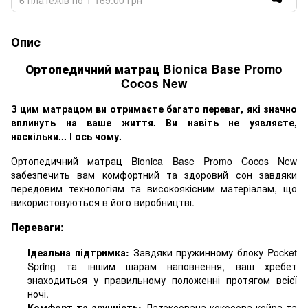
Опис
Ортопедичний матрац Bionica Base Promo
Cocos New
З цим матрацом ви отримаєте багато переваг, які значно
вплинуть на ваше життя. Ви навіть не уявляєте,
наскільки... І ось чому.
Ортопедичний матрац Bionica Base Promo Cocos New
забезпечить вам комфортний та здоровий сон завдяки
передовим технологіям та високоякісним матеріалам, що
використовуються в його виробництві.
Переваги:
Ідеальна підтримка:
Завдяки пружинному блоку Pocket
Spring та іншим шарам наповнення, ваш хребет
знаходиться у правильному положенні протягом всієї
ночі.
Комфорт та зручність:
Латексована кокосова койра та