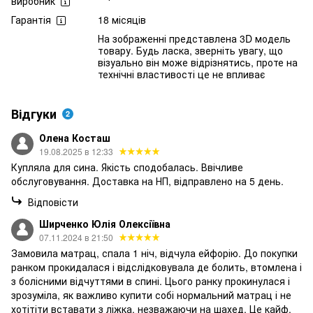
виробник
Гарантія
18 місяців
На зображенні представлена 3D модель
товару. Будь ласка, зверніть увагу, що
візуально він може відрізнятись, проте на
технічні властивості це не впливає
Відгуки
2
Олена Косташ
19.08.2025 в 12:33
Купляла для сина. Якість сподобалась. Ввічливе
обслуговування. Доставка на НП, відправлено на 5 день.
Відповісти
Ширченко Юлія Олексіївна
07.11.2024 в 21:50
Замовила матрац, спала 1 ніч, відчула ейфорію. До покупки
ранком прокидалася і відслідковувала де болить, втомлена і
з болісними відчуттями в спині. Цього ранку прокинулася і
зрозуміла, як важливо купити собі нормальний матрац і не
хотітіти вставати з ліжка, незважаючи на шахед. Це кайф.