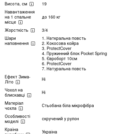
Висота, см
19
Навантаження
на 1 спальне
до 160 кг
місце
Жорсткість
3/4
Шари
1. Наткральна повсть
наповнення
2. Кокосова койра
3. ProtectCover
4. Пружинний блок Pocket Spring
5. Євроборт 10см
6. ProtectCover
7. Натуральна повсть
Ефект Зима-
Ні
Літо
Чохол на
Ні
блискавці
Матеріал
Стьобана біла мікрофібра
чохла
Особливості
скручений у рулон
моделі
Країна
Україна