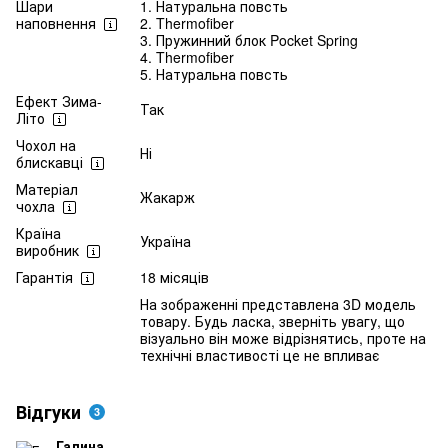
Шари
1. Натуральна повсть
наповнення
2. Thermofiber
3. Пружинний блок Pocket Spring
4. Thermofiber
5. Натуральна повсть
Ефект Зима-
Так
Літо
Чохол на
Ні
блискавці
Матеріал
Жакарж
чохла
Країна
Україна
виробник
Гарантія
18 місяців
На зображенні представлена 3D модель
товару. Будь ласка, зверніть увагу, що
візуально він може відрізнятись, проте на
технічні властивості це не впливає
Відгуки
3
Галина