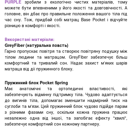
PURPLE
зробили з екологічно чистих матеріалів, тому
можете бути впевненими у його якості та довговічності. А
головне, він дбає про правильне положення вашого тіла під
час сну. Тож, придбай собі матрац Base Pocket
і відчуйте
різницю в комфорті і якості.
Використані матеріали:
GreyFiber (натуральна повсть)
Гарно пропускає повітря та створює повітряну подушку між
тілом людини та матрацом. GreyFiber забезпечує більш
комфортний та тривалий сон. Надає захист м'яких шарів
матраца від дії пружинного блоку.
Пружинний блок Pocket Spring
Має анатомічні та ортопедичні властивості, які
забезпечують відмінну підтримку тіла. Чудово адаптується
до вигинів тіла, допомагає зменшити надмірний тиск на
суглоби та м'язи. Цей пружинний блок чудово підійде парам
з різними фазами сну, оскільки кожна пружина працює
незалежно одна від іншої, та запобігає ефекту "хвилі",
забезпечує комфортний сон кожному партнеру.