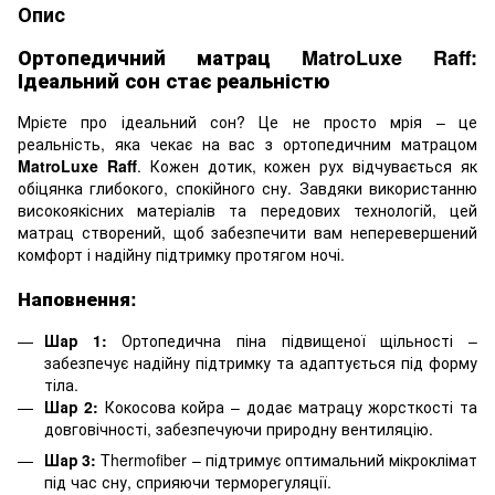
Опис
Ортопедичний матрац MatroLuxe Raff:
Ідеальний сон стає реальністю
Мрієте про ідеальний сон? Це не просто мрія – це
реальність, яка чекає на вас з ортопедичним матрацом
MatroLuxe Raff
. Кожен дотик, кожен рух відчувається як
обіцянка глибокого, спокійного сну. Завдяки використанню
високоякісних матеріалів та передових технологій, цей
матрац створений, щоб забезпечити вам неперевершений
комфорт і надійну підтримку протягом ночі.
Наповнення:
Шар 1:
Ортопедична піна підвищеної щільності –
забезпечує надійну підтримку та адаптується під форму
тіла.
Шар 2:
Кокосова койра – додає матрацу жорсткості та
довговічності, забезпечуючи природну вентиляцію.
Шар 3:
Thermofiber – підтримує оптимальний мікроклімат
під час сну, сприяючи терморегуляції.