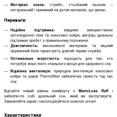
Матеріал чохла:
стрейч, стьобаний льоном –
натуральний і приємний на дотик матеріал, що дихає.
Переваги:
Надійна підтримка:
завдяки використанню
ортопедичної піни та кокосової койри, матрац ідеально
підтримує хребет у правильному положенні.
Довговічність:
високоякісні матеріали та міцний
пружинний блок гарантують довгий термін служби.
Оптимальна жорсткість:
підходить для тих, хто
потребує жорсткого спального місця для здорового сну.
Відмінна вентиляція:
природна вентиляція кокосової
койри та шарів Thermofiber забезпечує свіжість під час
сну.
Відчуйте новий рівень комфорту з
MatroLuxe Raff
і
забезпечте собі ідеальний сон, який ви заслуговуєте.
Замовляйте зараз і насолоджуйтеся кожною ніччю!
Характеристики