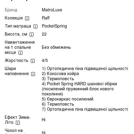
Бренд
MatroLuxe
Колекція
Raff
Тип матраца
PocketSpring
Висота, см
22
Навантаження
на 1 спальне
Без обмежень
місце
Жорсткість
4/5
Шари
1) Ортопедична піна підвищеної щільності
наповнення
2) Кокосова койра
3) Термоповсть
4) Pocket Spring HARD шахової збірки
(посилений пружинний блок нового
покоління)
5) Єврокаркас посилений
6) Термоповсть
7) Ортопедична піна підвищеної щільності
Ефект Зима-
Ні
Літо
Чохол на
Ні