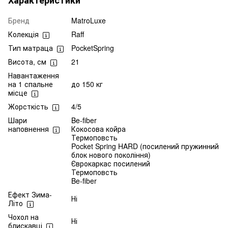
Характеристики
Бренд
MatroLuxe
Колекція
Raff
Тип матраца
PocketSpring
Висота, см
21
Навантаження
на 1 спальне
до 150 кг
місце
Жорсткість
4/5
Шари
Be-fiber
наповнення
Кокосова койра
Термоповсть
Pocket Spring HARD (посилений пружинний
блок нового покоління)
Єврокаркас посилений
Термоповсть
Be-fiber
Ефект Зима-
Ні
Літо
Чохол на
Ні
блискавці