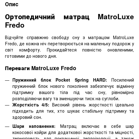
Опис
Ортопедичний матрац MatroLuxe
Fredo
Відчуйте справжню свободу сну з матрацом MatroLuxe
Fredo, де кожна ніч перетворюється на маленьку подорож у
світ комфорту. Прокидайтеся повністю оновленими,
готовими до нового дня.
Переваги MatroLuxe Fredo
Пружинний блок Pocket Spring HARD:
Посилений
пружинний блок нового покоління забезпечує відмінну
підтримку вашого тіла під час сну, рівномірно
розподіляючи вагу та зменшуючи тиск на суглоби.
Жорсткість 4/5:
Високий рівень жорсткості ідеально
підходить для тих, хто шукає стабільну підтримку та
здоровий сон.
Шари наповнення:
Матрац включає в себе шар
кокосової койри для додаткової жорсткості та міцності,
термоповсть для покращеної теплоізоляції, а також