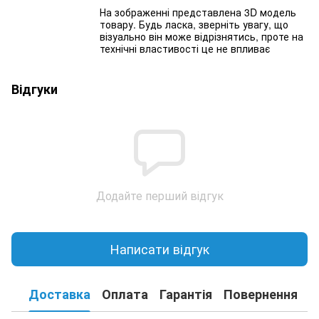
На зображенні представлена 3D модель
товару. Будь ласка, зверніть увагу, що
візуально він може відрізнятись, проте на
технічні властивості це не впливає
Відгуки
Додайте перший відгук
Написати відгук
Доставка
Оплата
Гарантія
Повернення
К