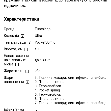
відпочинок.
Характеристики
Бренд
Eurosleep
Колекція
Ultra
Тип матраца
PocketSpring
Висота, см
19
Навантаження
на 1 спальне
до 130 кг
місце
Жорсткість
2/2
Шари
1. Тканина жакард; синтифлекс; спанбонд
наповнення
2. Піна еластична
3. Термовойлок
4. Pocket spring
5. Термовойлок
6. Піна еластична
7. Тканина жакард; синтифлекс; спанбонд
Ефект Зима-