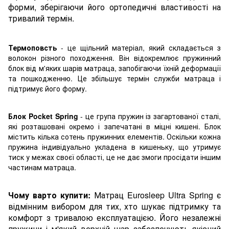
форми, зберігаючи його ортопедичні властивості на
тривалий термін.
Термоповсть
- це щільний матеріал, який складається з
волокон різного походження. Він відокремлює пружинний
блок від м'яких шарів матраца, запобігаючи їхній деформації
та пошкодженню. Це збільшує термін служби матраца і
підтримує його форму.
Блок Pocket Spring
- це група пружин із загартованої сталі,
які розташовані окремо і запечатані в міцні кишені. Блок
містить кілька сотень пружинних елементів. Оскільки кожна
пружина індивідуально укладена в кишеньку, що утримує
тиск у межах своєї області, це не дає змоги просідати іншим
частинам матраца.
Чому варто купити:
Матрац Eurosleep Ultra Spring є
відмінним вибором для тих, хто шукає підтримку та
комфорт з тривалою експлуатацією. Його незалежні
пружини і м'який верхній шар забезпечують якісний