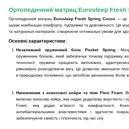
Ортопедичний матрац Eurosleep Fresh 
Ортопедичний матрац
Eurosleep Fresh Spring Cocos
— це і
шукає комбінацію комфорту, підтримки та довговічності. Ця мод
та натуральні матеріали, створюючи оптимальні умови для здо
Основні характеристики:
Незалежний пружинний блок Pocket Spring
: Мат
пружинним блоком, який забезпечує точкову підтримку кож
технології, пружини працюють автономно, адаптуючис
рівномірно розподіляючи вагу. Це дозволяє зменшити тиск
в природному положенні, що запобігає виникненню болю в 
Наповнення з кокосової койри та піни Flexi Foam
: В
включає кокосову койру, яка надає додаткову жорсткість і пі
Foam, яка додає м’якості та комфортності. Коко
антибактеріальними властивостями і здатністю покр
забезпечуючи свіжість і гігієнічність під час сну.