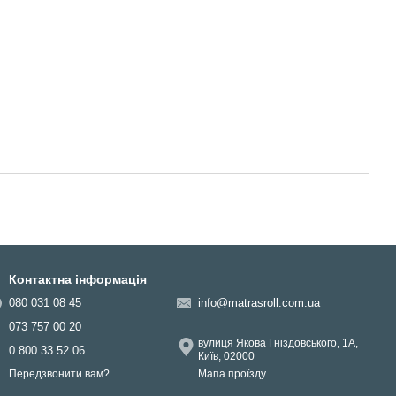
Контактна інформація
080 031 08 45
info@matrasroll.com.ua
073 757 00 20
вулиця Якова Гніздовського, 1А,
0 800 33 52 06
Київ, 02000
Мапа проїзду
Передзвонити вам?