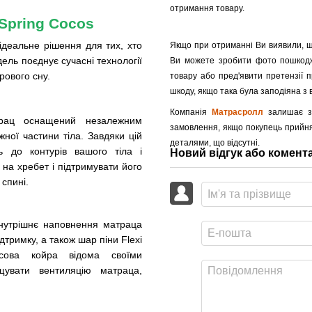
отримання товару.
Spring Cocos
деальне рішення для тих, хто
Якщо при отриманні Ви виявили, щ
ель поєднує сучасні технології
Ви можете зробити фото пошкодж
рового сну.
товару або пред'явити претензії 
шкоду, якщо така була заподіяна з в
Компанія
Матрасролл
залишає за
рац оснащений незалежним
замовлення, якщо покупець прийня
ної частини тіла. Завдяки цій
деталями, що відсутні.
ь до контурів вашого тіла і
Новий відгук або комент
 на хребет і підтримувати його
спині.
нутрішнє наповнення матраца
дтримку, а також шар піни Flexi
сова койра відома своїми
ащувати вентиляцію матраца,