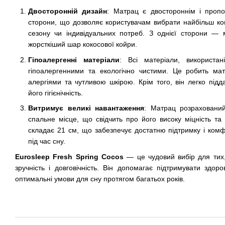
Двосторонній дизайн
: Матрац є двостороннім і пропон
сторони, що дозволяє користувачам вибрати найбільш ко
сезону чи індивідуальних потреб. З однієї сторони —
жорсткіший шар кокосової койри.
Гіпоалергенні матеріали
: Всі матеріали, використа
гіпоалергенними та екологічно чистими. Це робить м
алергіями та чутливою шкірою. Крім того, він легко пі
його гігієнічність.
Витримує великі навантаження
: Матрац розраховани
спальне місце, що свідчить про його високу міцність та 
складає 21 см, що забезпечує достатню підтримку і ком
під час сну.
Eurosleep Fresh Spring Cocos
— це чудовий вибір для тих, 
зручність і довговічність. Він допомагає підтримувати здор
оптимальні умови для сну протягом багатьох років.