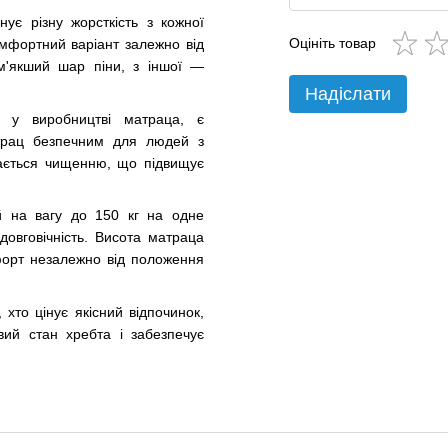
ує різну жорсткість з кожної
Оцініть товар
мфортний варіант залежно від
 м'якший шар піни, з іншої —
Надіслати
ні у виробництві матраца, є
атрац безпечним для людей з
ддається чищенню, що підвищує
й на вагу до 150 кг на одне
довговічність. Висота матраца
форт незалежно від положення
хто цінує якісний відпочинок,
овий стан хребта і забезпечує