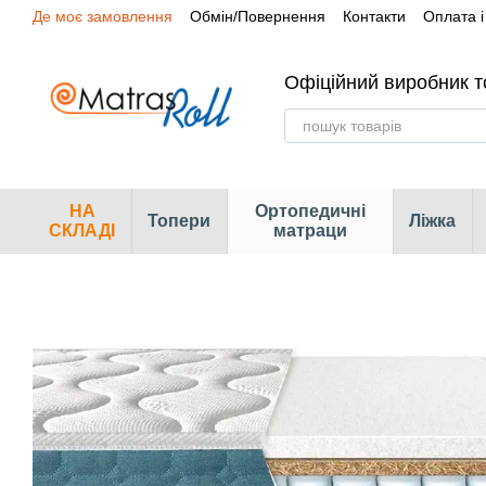
Де моє замовлення
Обмін/Повернення
Контакти
Оплата і
Перейти до основного контенту
Офіційний виробник т
НА
Ортопедичні
Топери
Ліжка
СКЛАДІ
матраци