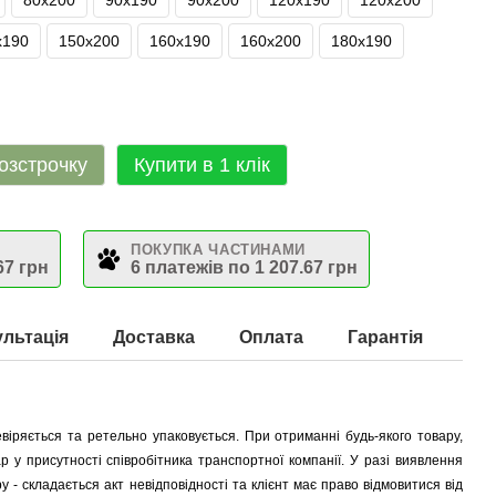
80х200
90х190
90х200
120х190
120х200
х190
150х200
160х190
160х200
180х190
озстрочку
Купити в 1 клік
ПОКУПКА ЧАСТИНАМИ
67 грн
6 платежів по 1 207.67 грн
льтація
Доставка
Оплата
Гарантія
віряється та ретельно упаковується.
При отриманні будь-якого товару,
р у присутності співробітника транспортної компанії.
У разі виявлення
у - складається акт невідповідності та клієнт має право відмовитися від