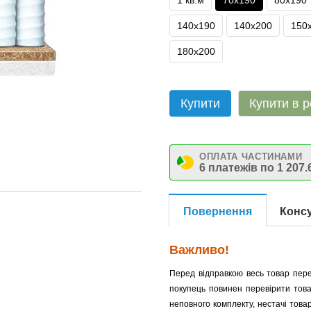
1 кв.м
70х190
80х190
140х190
140х200
150
180х200
Купити
Купити в р
ОПЛАТА ЧАСТИНАМИ
6 платежів по 1 207.
Повернення
Консу
Важливо!
Перед відправкою весь товар пере
покупець повинен перевірити това
неповного комплекту, нестачі товар