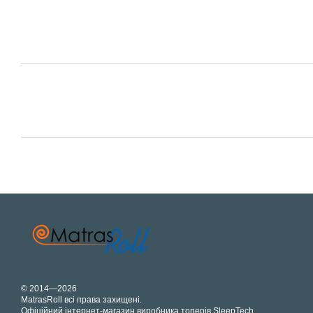
© 2014—2026
MatrasRoll всі права захищені.
Офіційний інтернет-магазин виробника топерів SleepTech