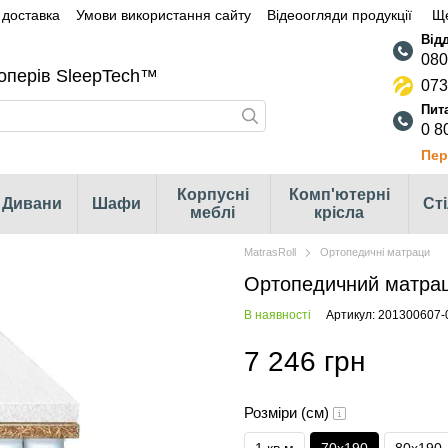
 доставка
Умови використання сайту
Відеоогляди продукції
Щ
080
оперів SleepTech™
073
0 8
Пер
Корпусні
Комп'ютерні
Дивани
Шафи
Ст
меблі
крісла
MatrasRoll
Ортопедичні матраци
Ортопедичний матрац 
В наявності
Артикул: 201300607-
7 246 грн
Розміри (см)