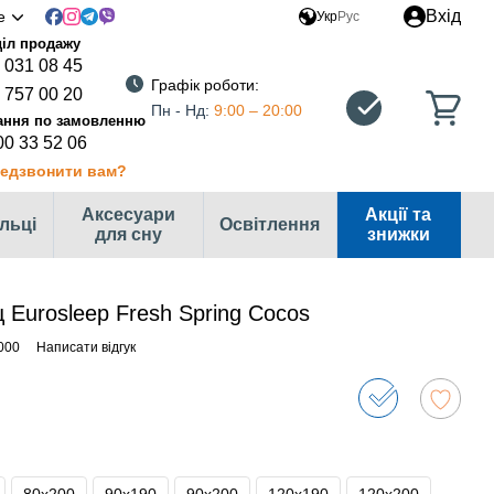
Вхід
е
Укр
Рус
 031 08 45
Графік роботи:
 757 00 20
Пн - Нд:
9:00 – 20:00
00 33 52 06
едзвонити вам?
Аксесуари
Акції та
ільці
Освітлення
для сну
знижки
Eurosleep Fresh Spring Cocos
000
Написати відгук