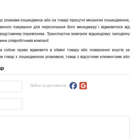
о упаковка пошкоджена або на товарі присутні механічні пошкодження,
еного пакування для пересилання його менеджеру і відмовитися від
представнику перевізника.
Транспортна компанія відшкодовує заподіяну
ини співробітників компанії.
 собою право відмовити в обміні товару або поверненні коштів за
в товар з пошкодженою упаковкою, товар з відсутніми елементами або
ар
Увійти за допомогою