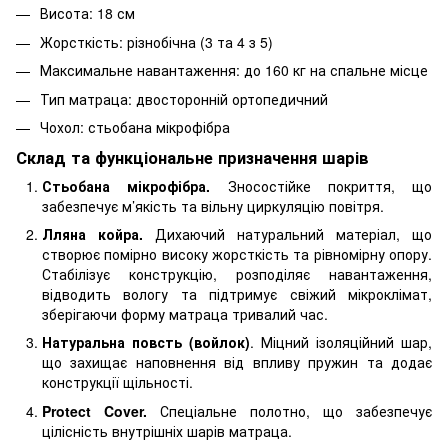
Висота: 18 см
Жорсткість: різнобічна (3 та 4 з 5)
Максимальне навантаження: до 160 кг на спальне місце
Тип матраца: двосторонній ортопедичний
Чохол: стьобана мікрофібра
Склад та функціональне призначення шарів
Стьобана мікрофібра.
Зносостійке покриття, що
забезпечує м’якість та вільну циркуляцію повітря.
Лляна койра.
Дихаючий натуральний матеріал, що
створює помірно високу жорсткість та рівномірну опору.
Стабілізує конструкцію, розподіляє навантаження,
відводить вологу та підтримує свіжий мікроклімат,
зберігаючи форму матраца тривалий час.
Натуральна повсть (войлок)
. Міцний ізоляційний шар,
що захищає наповнення від впливу пружин та додає
конструкції щільності.
Protect Cover.
Спеціальне полотно, що забезпечує
цілісність внутрішніх шарів матраца.