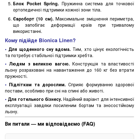
Блок Pocket Spring.
Пружинна система для точкової
ортопедичної підтримки кожної зони тіла.
Євроборт (10 см).
Максимальне зміцнення периметра,
що запобігає деформації країв при тривалому
використанні.
Кому підійде Bionica Linen?
•
Для щоденного сну вдома.
Тим, хто цінує екологічність
та потребує стабільної підтримки хребта.
•
Людям з великою вагою.
Конструкція та властивості
льону розраховані на навантаження до 160 кг без втрати
пружності.
•
Підліткам та дорослим.
Сприяє формуванню здорової
постави, особливо при сні на спині або животі.
•
Для готельного бізнесу.
Надійний варіант для інтенсивної
експлуатації завдяки посиленим бортам та зносостійкому
льону.
Ви питали — ми відповідаємо (FAQ)