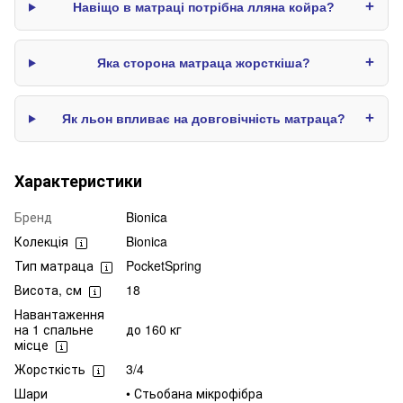
+
Навіщо в матраці потрібна лляна койра?
+
Яка сторона матраца жорсткіша?
+
Як льон впливає на довговічність матраца?
Характеристики
Бренд
Bionica
Колекція
Bionica
Тип матраца
PocketSpring
Висота, см
18
Навантаження
на 1 спальне
до 160 кг
місце
Жорсткість
3/4
Шари
• Стьобана мікрофібра