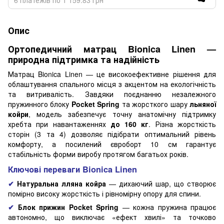
Опис
Ортопедичний матрац Bionica Linen —
природна підтримка та надійність
Матрац Bionica Linen — це високоефективне рішення для
облаштування спального місця з акцентом на екологічність
та витривалість. Завдяки поєднанню незалежного
пружинного блоку
Pocket Spring
та жорсткого шару
льняної
койри
, модель забезпечує точну анатомічну підтримку
хребта при навантаженнях
до 160 кг
. Різна жорсткість
сторін (3 та 4) дозволяє підібрати оптимальний рівень
комфорту, а посилений євроборт 10 см гарантує
стабільність форми виробу протягом багатьох років.
Ключові переваги Bionica Linen
✔
Натуральна лляна койра
— дихаючий шар, що створює
помірно високу жорсткість і рівномірну опору для спини.
✔
Блок прижин Pocket Spring
— кожна пружина працює
автономно, що виключає «ефект хвилі» та точково