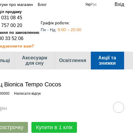
Вхід
дгуки про магазин
Блог
Укр
Рус
 031 08 45
Графік роботи:
 757 00 20
Пн - Нд:
9:00 – 20:00
00 33 52 06
едзвонити вам?
Аксесуари
Акції та
ільці
Освітлення
для сну
знижки
ц Bionica Tempo Cocos
00000
Написати відгук
грн
озстрочку
Купити в 1 клік