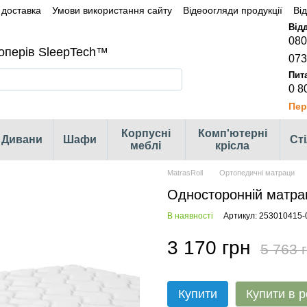
 доставка
Умови використання сайту
Відеоогляди продукції
Ві
080
оперів SleepTech™
073
0 8
Пер
Корпусні
Комп'ютерні
Дивани
Шафи
Ст
меблі
крісла
MatrasRoll
Ортопедичні матраци
Односторонній матра
В наявності
Артикул: 253010415-
3 170 грн
5 763 
Купити
Купити в р