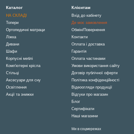
Каталог
Клієнтам
НА СКЛАДІ
Вхід до кабінету
Топери
Де моє замовлення
Ортопедичні матраци
Обмін/Повернення
Ліжка
Контакти
Дивани
Оплата і доставка
Шафи
Гарантія
Корпусні меблі
Оплата частинами
Комп'ютерні крісла
Умови використання сайту
Стільці
Договір публічної оферти
Аксесуари для сну
Політика конфіденційності
Освітлення
Відеоогляди продукції
Акції та знижки
Відгуки про магазин
Блог
Сертифікати
Наші магазини
Ми в соцмережах