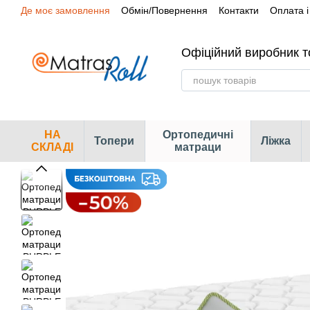
Де моє замовлення
Обмін/Повернення
Контакти
Оплата і
Перейти до основного контенту
Сертифікати
Наші магазини
Офіційний виробник т
НА
Ортопедичні
Топери
Ліжка
СКЛАДІ
матраци