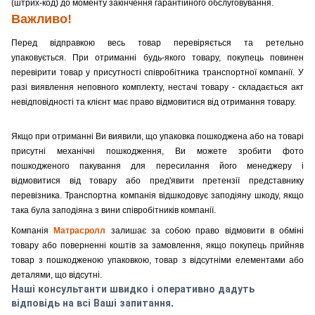
(штрих-код) до моменту закінчення гарантійного обслуговування.
Важливо!
Перед відправкою весь товар перевіряється та ретельно
упаковується.
При отриманні будь-якого товару, покупець повинен
перевірити товар у присутності співробітника транспортної компанії.
У
разі виявлення неповного комплекту, нестачі товару - складається акт
невідповідності та клієнт має право відмовитися від отримання товару.
Якщо при отриманні Ви виявили, що упаковка пошкоджена або на товарі
присутні механічні пошкодження, Ви можете зробити фото
пошкодженого пакування для пересилання його менеджеру і
відмовитися від товару або пред'явити претензії представнику
перевізника.
Транспортна компанія відшкодовує заподіяну шкоду, якщо
така була заподіяна з вини співробітників компанії.
Компанія
Матрасролл
залишає за собою право відмовити в обміні
товару або поверненні коштів за замовлення, якщо покупець прийняв
товар з пошкодженою упаковкою, товар з відсутніми елементами або
деталями, що відсутні.
Наші консультанти швидко і оперативно дадуть
відповідь на всі Ваші запитання.