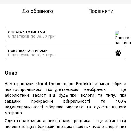
До обраного
Порівняти
ОПЛАТА ЧАСТИНАМИ
6 платежів по 36.50 грн
ПОКУПКА ЧАСТИНАМИ
6 платежів по 36.50 грн
Опис
Наматрацники
Good-Dream
серії
Protekto
з мікрофібри з
повітропроникною поліуретановою мембраною — це
абсолютний захист від будь-якої вологи та пилу, яка
завдяки прекрасній вбиральності та 100%
водонепроникності збереже чистоту та сухість вашого
матраца.
Один із важливих аспектів наматрацника — це захист від
пилових кліщів і бактерій, що викликають чимало алергічних