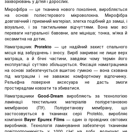
захворювань у дітей і дорослих.
Мікрофібра — це тканина нового покоління, виробляється
на основі поліестерового мікроволокна. Мікрофібра
довговічний і приємний матеріал, злегка подібний до замші, і
візуально, і за тактильними відчуттями. Вона має всі
переваги натуральної бавовни, але міцніша; тонка, м'яка й
оксамитна на дотик.
Наматрацник
Protekto
— це надійний захист спального
місця від забруднень і зносу. Виріб закриває не лише верх
матраца, а й бічні частини, завдяки чому термін його
експлуатації суттєво збільшується. Фіксація наматрацника
на основі забезпечується вшитою гумкою — вона схована
під матрацом і не заважає комфортному відпочинку.
Рельєфна поверхня аксесуара не дасть змоги
простирадлам ковзати та збиватися.
Наматрацники
Good-Dream
виробляють за технологією
ламінації текстильних матеріалів поліуретановою
мембраною (ПУ). Поліуретанову мембрану, що
застосовується в тканинах серії Protekto, виробляє
компанія
Bayer Epurex Films
— один із провідних світових
виробників. Технологія ламінування забезпечує тканинам
повітропроникність у 1000 г/м² на добу, водночас не