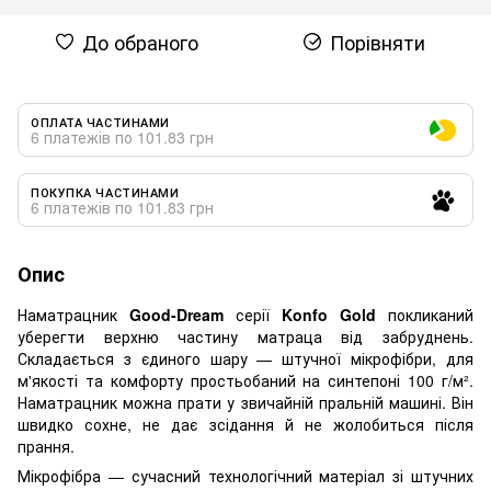
До обраного
Порівняти
ОПЛАТА ЧАСТИНАМИ
6 платежів по 101.83 грн
ПОКУПКА ЧАСТИНАМИ
6 платежів по 101.83 грн
Опис
Наматрацник
Good-Dream
серії
Konfo Gold
покликаний
уберегти верхню частину матраца від забруднень.
Складається з єдиного шару — штучної мікрофібри, для
м'якості та комфорту простьобаний на синтепоні 100 г/м².
Наматрацник можна прати у звичайній пральній машині. Він
швидко сохне, не дає зсідання й не жолобиться після
прання.
Мікрофібра — сучасний технологічний матеріал зі штучних