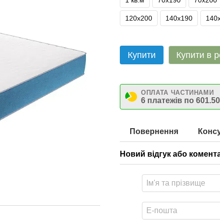
1 кв.м
70х190
70х200
120х200
140х190
140
Купити
Купити в р
ОПЛАТА ЧАСТИНАМИ
6 платежів по 601.50
Повернення
Консу
Новий відгук або комент