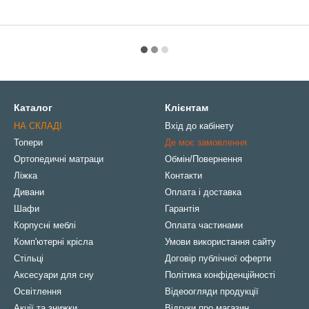
Каталог
Клієнтам
НА СКЛАДІ
Вхід до кабінету
Топери
Де моє замовлення
Ортопедичні матраци
Обмін/Повернення
Ліжка
Контакти
Дивани
Оплата і доставка
Шафи
Гарантія
Корпусні меблі
Оплата частинами
Комп'ютерні крісла
Умови використання сайту
Стільці
Договір публічної оферти
Аксесуари для сну
Політика конфіденційності
Освітлення
Відеоогляди продукції
Акції та знижки
Відгуки про магазин