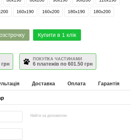
80х190
80х200
90х190
90х200
120х190
х200
160х190
160х200
180х190
180х200
озстрочку
Купити в 1 клік
ПОКУПКА ЧАСТИНАМИ
 грн
6 платежів по 601.50 грн
льтація
Доставка
Оплата
Гарантія
ар
Увійти за допомогою