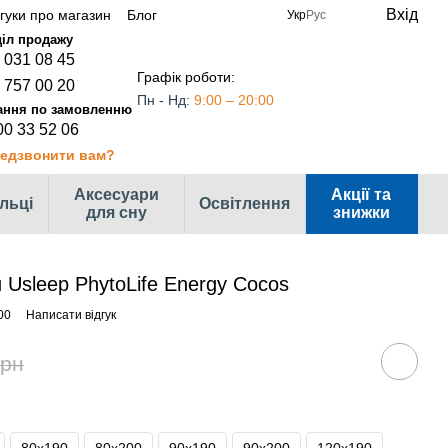
Вхід
дгуки про магазин
Блог
Укр
Рус
 031 08 45
Графік роботи:
 757 00 20
Пн - Нд:
9:00 – 20:00
00 33 52 06
едзвонити вам?
Аксесуари
Акції та
ільці
Освітлення
для сну
знижки
Usleep PhytoLife Energy Cocos
00
Написати відгук
грн