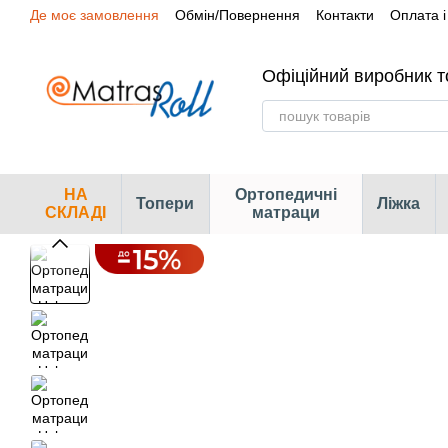
Де моє замовлення
Обмін/Повернення
Контакти
Оплата і
Перейти до основного контенту
Сертифікати
Наші магазини
Офіційний виробник т
НА
Ортопедичні
Топери
Ліжка
СКЛАДІ
матраци