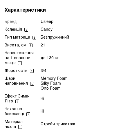
Характеристики
Бренд
Usleep
Колекція
Candy
Тип матраца
Безпружинний
Висота, см
21
Навантаження
на 1 спальне
до 130 кг
місце
Жорсткість
3/4
Шари
Memory Foam
наповнення
Silky Foam
Orto Foam
Ефект Зима-
Ні
Літо
Чохол на
Ні
блискавці
Матеріал
Стрейч трикотаж
чохла