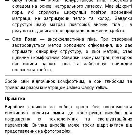
складом на основі натурального латексу. Має відкриті
пори, які сприяють циркуляції повітря всередині
матраца, не затримуючи тепло та холод. Завдяки
структурі шару матрац повторює вигини тіла і, в
результаті, досягається природне положення хребта.
Orto Foam
— високоеластична піна. При створенні
застосовується метод холодного спінювання, що дає
отримати однорідну структуру, з якої матрац стає
щільним і комфортним. Завдяки цьому матрац повторює
всі вигини вашого тіла та забезпечує природне
положення хребта.
Зроби свій відпочинок комфортним, а сон глибоким та
тривалим разом із матрацом Usleep Candy Yellow.
Примітка
Виробник залишає за собою право без повідомлення
споживача вносити зміни до конструкції виробів для
покращення їх технологічних та експлуатаційних
параметрів. Вигляд виробів може трохи відрізнятися від
представлених на фотографіях.