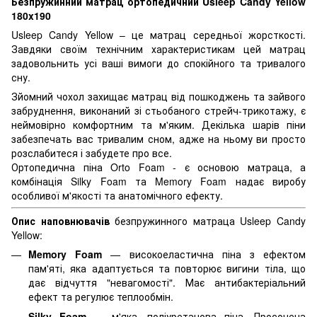
Безпружинний матрац ортопедичний Usleep Candy Yellow
180x190
Usleep Candy Yellow – це матрац середньої жорсткості.
Завдяки своїм технічним характеристикам цей матрац
задовольнить усі ваші вимоги до спокійного та тривалого
сну.
Зйомний чохол захищає матрац від пошкоджень та зайвого
забруднення, виконаний зі стьобаного стрейч-трикотажу, є
неймовірно комфортним та м'яким. Декілька шарів піни
забезпечать вас тривалим сном, адже на ньому ви просто
розслабитеся і забудете про все.
Ортопедична піна Orto Foam - є основою матраца, а
комбінація Silky Foam та Memory Foam надає виробу
особливої ​​м'якості та анатомічного ефекту.
Опис наповнювачів
безпружинного матраца Usleep Candy
Yellow:
Memory Foam
— високоеластична піна з ефектом
пам'яті, яка адаптується та повторює вигини тіла, що
дає відчуття "невагомості". Має антибактеріальний
ефект та регулює теплообмін.
Silky Foam
— м'яка, поліуретанова піна. Просочена