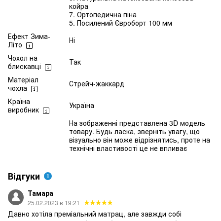
койра
7. Ортопедична піна
5. Посилений Євроборт 100 мм
Ефект Зима-
Ні
Літо
Чохол на
Так
блискавці
Матеріал
Стрейч-жаккард
чохла
Країна
Україна
виробник
На зображенні представлена 3D модель
товару. Будь ласка, зверніть увагу, що
візуально він може відрізнятись, проте на
технічні властивості це не впливає
Відгуки
1
Тамара
25.02.2023 в 19:21
Давно хотіла преміальний матрац, але завжди собі