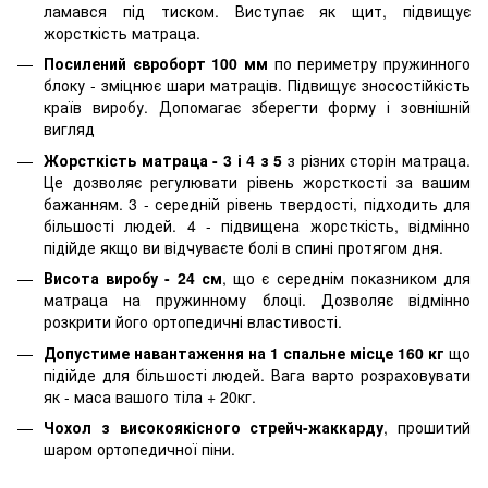
ламався під тиском. Виступає як щит, підвищує
жорсткість матраца.
Посилений євроборт 100 мм
по периметру пружинного
блоку - зміцнює шари матраців. Підвищує зносостійкість
країв виробу. Допомагає зберегти форму і зовнішній
вигляд
Жорсткість матраца - 3 і 4 з 5
з різних сторін матраца.
Це дозволяє регулювати рівень жорсткості за вашим
бажанням. 3 - середній рівень твердості, підходить для
більшості людей. 4 - підвищена жорсткість, відмінно
підійде якщо ви відчуваєте болі в спині протягом дня.
Висота виробу - 24 см
, що є середнім показником для
матраца на пружинному блоці. Дозволяє відмінно
розкрити його ортопедичні властивості.
Допустиме навантаження на 1 спальне місце 160 кг
що
підійде для більшості людей. Вага варто розраховувати
як - маса вашого тіла + 20кг.
Чохол з високоякісного стрейч-жаккарду
, прошитий
шаром ортопедичної піни.