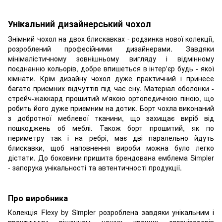
Унікальний дизайнерський чохол
Знімний чохол на двох блискавках - родзинка нової колекції,
розроблений професійними дизайнерами. Завдяки
мінімалістичному зовнішньому вигляду і відмінному
поєднанню кольорів, добре впишеться в інтер'єр будь - якої
кімнати. Крім дизайну чохол дуже практичний і принесе
багато приємних відчуттів під час сну. Матеріал оболонки -
стрейч-жаккард прошитий м'якою ортопедичною піною, що
робить його дуже приємним на дотик. Борт чохла виконаний
з добротної меблевої тканини, що захищає виріб від
пошкоджень об меблі. Також борт прошитий, як по
периметру так і на ребрі, має дві паралельно йдуть
блискавки, щоб наповнення вироби можна було легко
дістати. До боковини пришита брендована емблема Simpler
- запорука унікальності та автентичності продукції.
Про виробника
Колекція Flexy by Simpler розроблена завдяки унікальним і