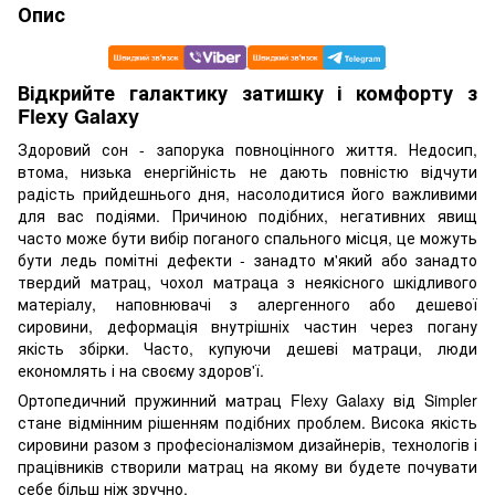
Опис
Відкрийте галактику затишку і комфорту з
Flexy Galaxy
Здоровий сон - запорука повноцінного життя. Недосип,
втома, низька енергійність не дають повністю відчути
радість прийдешнього дня, насолодитися його важливими
для вас подіями. Причиною подібних, негативних явищ
часто може бути вибір поганого спального місця, це можуть
бути ледь помітні дефекти - занадто м'який або занадто
твердий матрац, чохол матраца з неякісного шкідливого
матеріалу, наповнювачі з алергенного або дешевої
сировини, деформація внутрішніх частин через погану
якість збірки. Часто, купуючи дешеві матраци, люди
економлять і на своєму здоров'ї.
Ортопедичний пружинний матрац Flexy Galaxy від Simpler
стане відмінним рішенням подібних проблем. Висока якість
сировини разом з професіоналізмом дизайнерів, технологів і
працівників створили матрац на якому ви будете почувати
себе більш ніж зручно.