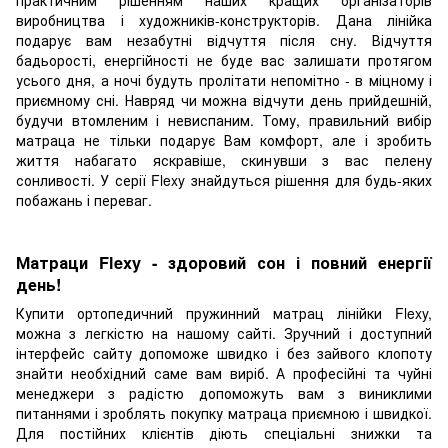
практичним рішенням наших кращих організаторів
виробництва і художників-конструкторів. Дана лінійка
подарує вам незабутні відчуття після сну. Відчуття
бадьорості, енергійності не буде вас залишати протягом
усього дня, а ночі будуть пролітати непомітно - в міцному і
приємному сні. Навряд чи можна відчути день прийдешній,
будучи втомленим і невиспаним. Тому, правильний вибір
матраца не тільки подарує Вам комфорт, але і зробить
життя набагато яскравіше, скинувши з вас пелену
сонливості. У серії Flexy знайдуться рішення для будь-яких
побажань і переваг.
Матраци Flexy - здоровий сон і повний енергії
день!
Купити ортопедичний пружинний матрац лінійки Flexy,
можна з легкістю на нашому сайті. Зручний і доступний
інтерфейс сайту допоможе швидко і без зайвого клопоту
знайти необхідний саме вам виріб. А професійні та чуйні
менеджери з радістю допоможуть вам з виниклими
питаннями і зроблять покупку матраца приємною і швидкої.
Для постійних клієнтів діють спеціальні знижки та