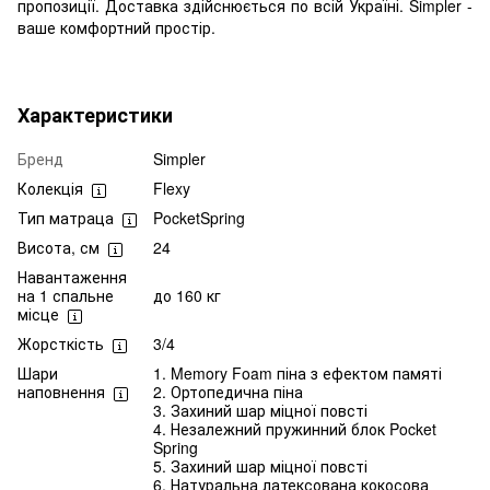
пропозиції. Доставка здійснюється по всій Україні. Simpler -
ваше комфортний простір.
Характеристики
Бренд
Simpler
Колекція
Flexy
Тип матраца
PocketSpring
Висота, см
24
Навантаження
на 1 спальне
до 160 кг
місце
Жорсткість
3/4
Шари
1. Memory Foam піна з ефектом памяті
наповнення
2. Ортопедична піна
3. Захиний шар міцної повсті
4. Незалежний пружинний блок Pocket
Spring
5. Захиний шар міцної повсті
6. Натуральна латексована кокосова