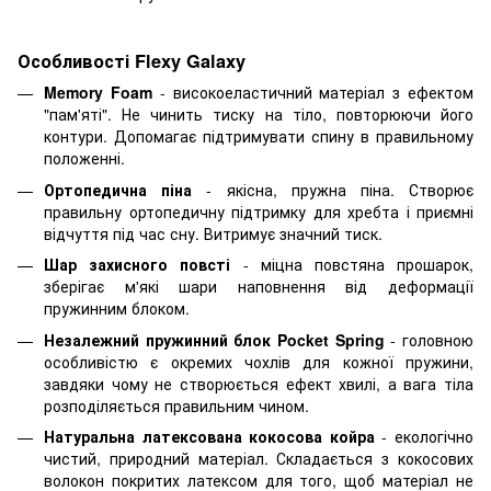
Особливості Flexy Galaxy
Memory Foam
- високоеластичний матеріал з ефектом
"пам'яті". Не чинить тиску на тіло, повторюючи його
контури. Допомагає підтримувати спину в правильному
положенні.
Ортопедична піна
- якісна, пружна піна. Створює
правильну ортопедичну підтримку для хребта і приємні
відчуття під час сну. Витримує значний тиск.
Шар захисного повсті
- міцна повстяна прошарок,
зберігає м'які шари наповнення від деформації
пружинним блоком.
Незалежний пружинний блок Pocket Spring
- головною
особливістю є окремих чохлів для кожної пружини,
завдяки чому не створюється ефект хвилі, а вага тіла
розподіляється правильним чином.
Натуральна латексована кокосова койра
- екологічно
чистий, природний матеріал. Складається з кокосових
волокон покритих латексом для того, щоб матеріал не