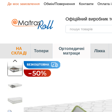
Де моє замовлення
Обмін/Повернення
Контакти
Оплата і
Перейти до основного контенту
Сертифікати
Наші магазини
Офіційний виробник т
НА
Ортопедичні
Топери
Ліжка
СКЛАДІ
матраци