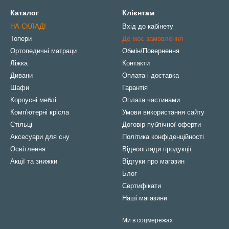
Каталог
Клієнтам
НА СКЛАДІ
Вхід до кабінету
Топери
Де моє замовлення
Ортопедичні матраци
Обмін/Повернення
Ліжка
Контакти
Дивани
Оплата і доставка
Шафи
Гарантія
Корпусні меблі
Оплата частинами
Комп'ютерні крісла
Умови використання сайту
Стільці
Договір публічної оферти
Аксесуари для сну
Політика конфіденційності
Освітлення
Відеоогляди продукції
Акції та знижки
Відгуки про магазин
Блог
Сертифікати
Наші магазини
Ми в соцмережах