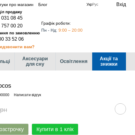
Вхід
дгуки про магазин
Блог
Укр
Рус
 031 08 45
Графік роботи:
 757 00 20
Пн - Нд:
9:00 – 20:00
00 33 52 06
едзвонити вам?
Аксесуари
Акції та
ільці
Освітлення
для сну
знижки
ocos
00000
Написати відгук
грн
озстрочку
Купити в 1 клік