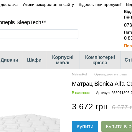
 доставка
Умови використання сайту
Відеоогляди продукції
Ві
080
оперів SleepTech™
073
0 8
Пер
Корпусні
Комп'ютерні
Дивани
Шафи
Ст
меблі
крісла
MatrasRoll
Ортопедичні матраци
Матрац Bionica Alfa C
В наявності
Артикул: 253011303-
3 672 грн
6 677 
Купити
Купити в р