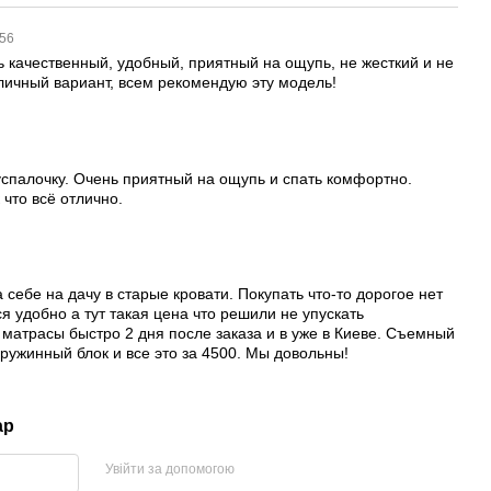
:56
 качественный, удобный, приятный на ощупь, не жесткий и не
тличный вариант, всем рекомендую эту модель!
1
успалочку. Очень приятный на ощупь и спать комфортно.
 что всё отлично.
6
 себе на дачу в старые кровати. Покупать что-то дорогое нет
ся удобно а тут такая цена что решили не упускать
матрасы быстро 2 дня после заказа и в уже в Киеве. Съемный
ружинный блок и все это за 4500. Мы довольны!
ар
Увійти за допомогою