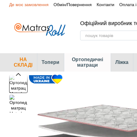
Де моє замовлення
Обмін/Повернення
Контакти
Оплата і
Перейти до основного контенту
Сертифікати
Наші магазини
Офіційний виробник т
НА
Ортопедичні
Топери
Ліжка
СКЛАДІ
матраци