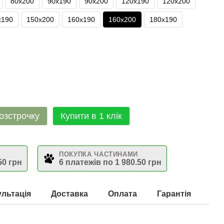
80х200
90х190
90х200
120х190
120х200
х190
150х200
160х190
160х200
180х190
озстрочку
Купити в 1 клік
ПОКУПКА ЧАСТИНАМИ
50 грн
6 платежів по 1 980.50 грн
льтація
Доставка
Оплата
Гарантія