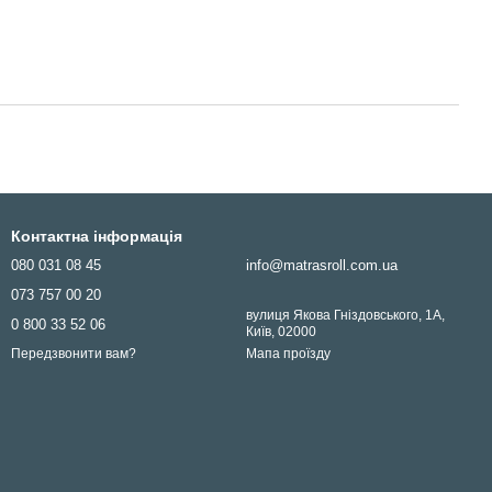
Контактна інформація
080 031 08 45
info@matrasroll.com.ua
073 757 00 20
вулиця Якова Гніздовського, 1А,
0 800 33 52 06
Київ, 02000
Мапа проїзду
Передзвонити вам?