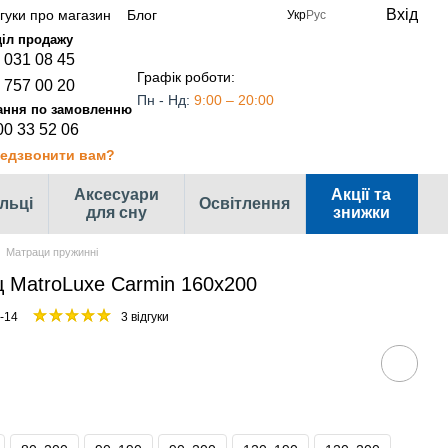
Вхід
дгуки про магазин
Блог
Укр
Рус
 031 08 45
Графік роботи:
 757 00 20
Пн - Нд:
9:00 – 20:00
00 33 52 06
едзвонити вам?
Аксесуари
Акції та
ільці
Освітлення
для сну
знижки
Матраци пружинні
 MatroLuxe Carmin 160x200
-14
3 відгуки