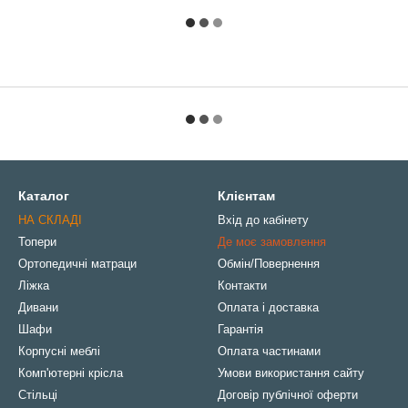
Каталог
Клієнтам
НА СКЛАДІ
Вхід до кабінету
Топери
Де моє замовлення
Ортопедичні матраци
Обмін/Повернення
Ліжка
Контакти
Дивани
Оплата і доставка
Шафи
Гарантія
Корпусні меблі
Оплата частинами
Комп'ютерні крісла
Умови використання сайту
Стільці
Договір публічної оферти