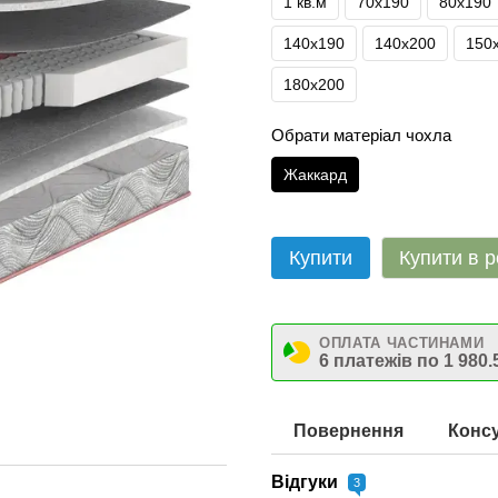
1 кв.м
70х190
80х190
140х190
140х200
150
180х200
Обрати матеріал чохла
Жаккард
Купити
Купити в р
ОПЛАТА ЧАСТИНАМИ
6 платежів по 1 980.
Повернення
Консу
Відгуки
3