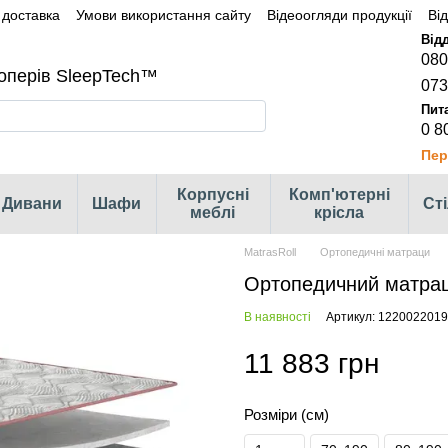
 доставка
Умови використання сайту
Відеоогляди продукції
Ві
080
оперів SleepTech™
073
0 8
Пер
Корпусні
Комп'ютерні
Дивани
Шафи
Ст
меблі
крісла
MatrasRoll
Ортопедичні матраци
Ортопедичний матрац
В наявності
Артикул: 1220022019
11 883 грн
Розміри (см)