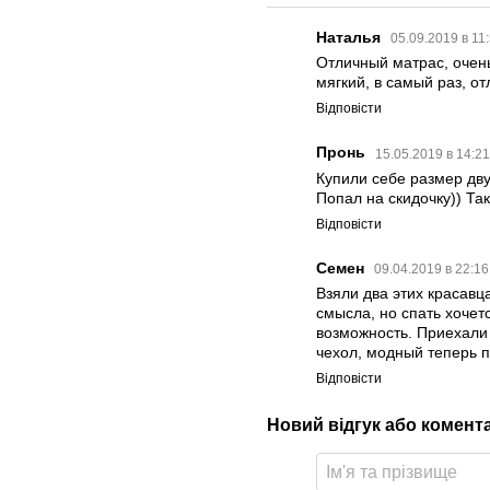
Наталья
05.09.2019 в 11
Отличный матрас, очень
мягкий, в самый раз, о
Відповісти
Пронь
15.05.2019 в 14:2
Купили себе размер дв
Попал на скидочку)) Так
Відповісти
Семен
09.04.2019 в 22:1
Взяли два этих красавца
смысла, но спать хочет
возможность. Приехали 
чехол, модный теперь п
Відповісти
Новий відгук або комент