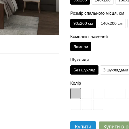
90х200
140х200
160х
Розмір спального місця, см
90х200 см
140х200 см
Комплект ламелей
Ламели
Шухляди
Без шухляд
З шухлядами 
Колір
Купити
Купити в р