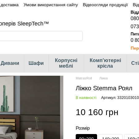
 доставка
Умови використання сайту
Відеоогляди продукції
Ві
080
оперів SleepTech™
073
0 8
Пер
Корпусні
Комп'ютерні
Дивани
Шафи
Ст
меблі
крісла
MatrasRoll
Ліжка
Ліжко Stemma Роял
В наявності
Артикул: 332010301
10 160 грн
Розмір