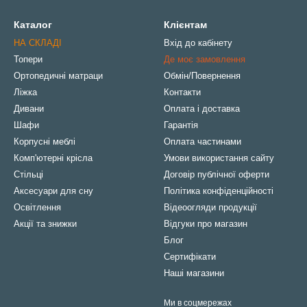
Каталог
Клієнтам
НА СКЛАДІ
Вхід до кабінету
Топери
Де моє замовлення
Ортопедичні матраци
Обмін/Повернення
Ліжка
Контакти
Дивани
Оплата і доставка
Шафи
Гарантія
Корпусні меблі
Оплата частинами
Комп'ютерні крісла
Умови використання сайту
Стільці
Договір публічної оферти
Аксесуари для сну
Політика конфіденційності
Освітлення
Відеоогляди продукції
Акції та знижки
Відгуки про магазин
Блог
Сертифікати
Наші магазини
Ми в соцмережах