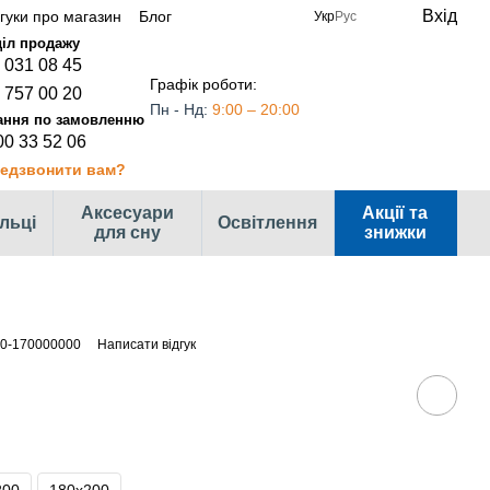
Вхід
дгуки про магазин
Блог
Укр
Рус
 031 08 45
Графік роботи:
 757 00 20
Пн - Нд:
9:00 – 20:00
00 33 52 06
едзвонити вам?
Аксесуари
Акції та
ільці
Освітлення
для сну
знижки
00-170000000
Написати відгук