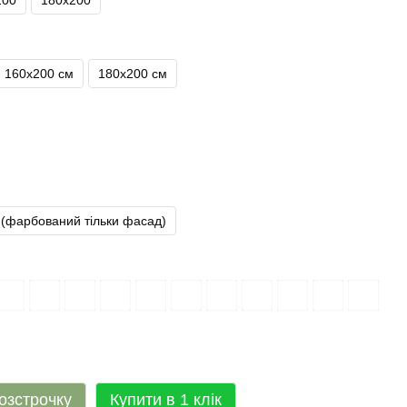
200
180х200
160х200 см
180х200 см
(фарбований тільки фасад)
озстрочку
Купити в 1 клік