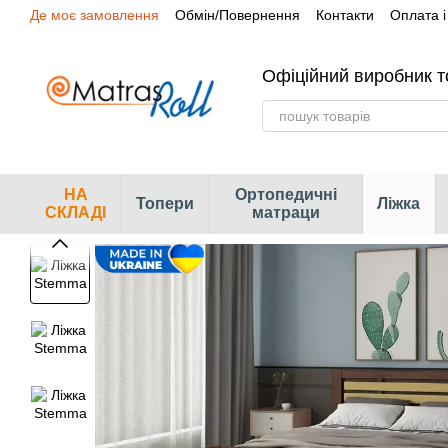
Де моє замовлення
Обмін/Повернення
Контакти
Оплата і
Перейти до основного контенту
Сертифікати
Наші магазини
Офіційний виробник т
НА
Ортопедичні
Топери
Ліжка
СКЛАДІ
матраци