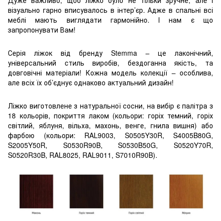
візуально гарно вписувалось в інтер’єр. Адже в спальні всі
меблі мають виглядати гармонійно. І нам є що
запропонувати Вам!
Серія ліжок від бренду Stemma – це лаконічний,
універсальний стиль виробів, бездоганна якість, та
довговічні матеріали! Кожна модель колекції – особлива,
але всіх їх об’єднує однаково актуальний дизайн!
Ліжко виготовлене з натуральної сосни, на вибір є палітра з
18 кольорів, покриття лаком (кольори: горіх темний, горіх
світлий, яблуня, вільха, махонь, венге, гнила вишня) або
фарбою (кольори: RAL9003, S0505Y30R, S4005B80G,
S2005Y50R, S0530R90B, S0530B50G, S0520Y70R,
S0520R30B, RAL8025, RAL9011, S7010R90B).