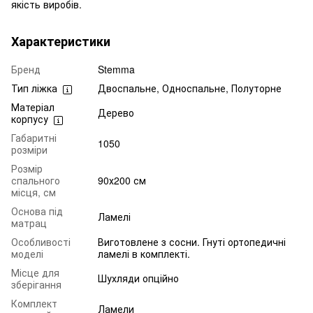
якість виробів.
Характеристики
Бренд
Stemma
Тип ліжка
Двоспальне, Односпальне, Полуторне
Матеріал
Дерево
корпусу
Габаритні
1050
розміри
Розмір
спального
90х200 см
місця, см
Основа під
Ламелі
матрац
Особливості
Виготовлене з сосни. Гнуті ортопедичні
моделі
ламелі в комплекті.
Місце для
Шухляди опційно
зберігання
Комплект
Ламели