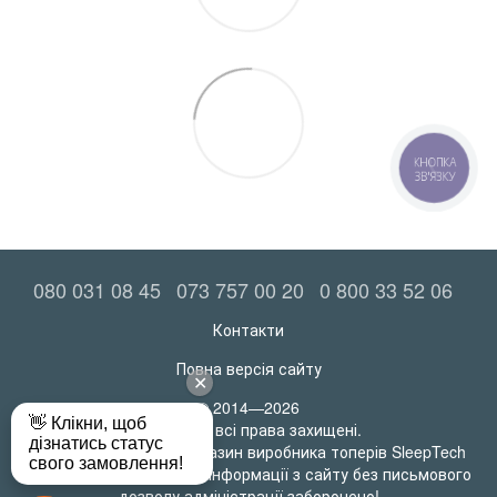
КНОПКА
ЗВ'ЯЗКУ
080 031 08 45
073 757 00 20
0 800 33 52 06
Контакти
Повна версія сайту
© 2014—2026
MatrasRoll всі права захищені.
Офіційний інтернет-магазин виробника топерів SleepTech
Будь-яке використання інформації з сайту без письмового
дозволу адміністрації заборонено!