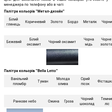
менеджера по телефону або в чаті
Палітра кольорів "Метал-дизайн"
Білий
Коричневий
Золото
Бордо
Металік
Чорни
глянець
Білий
Чорна
Чорне
Бежевий
Чорний оксамит
оксамит
мідь
золот
Палітра кольорів "Bella Letto"
Ванільний
Молода
Сірий
Туман
Фісташк
пломбір
олива
пісок
Чорний
Темни
Ранкове небо
Ожина
Гроза
шоколад
ліс