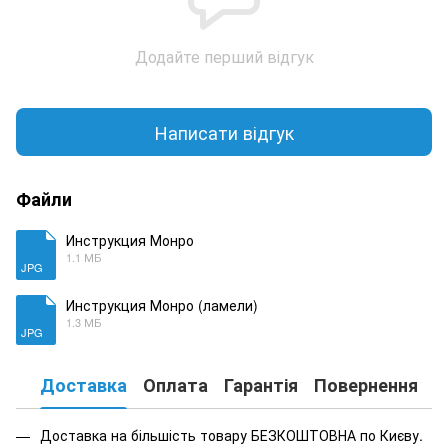
Додайте перший відгук
Написати відгук
Файли
Инструкция Монро
1.1 МБ
JPG
Инструкция Монро (ламели)
1.3 МБ
JPG
Доставка
Оплата
Гарантія
Повернення
К
Доставка на більшість товару БЕЗКОШТОВНА по Києву.